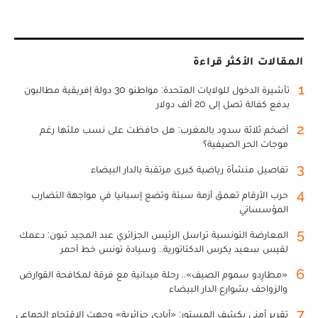
المقالات الأكثر قراءة
1
تأشيرة الدخول للولايات المتحدة: مواطنو 30 دولة إفريقية مطالبون
بدفع كفالة تصل إلى 20 ألف دولار
2
أضخم ثلاثة سدود بالمغرب: هل حافظت على نسب ملئها رغم
موجات الحر الصيفية؟
3
تفاصيل منشأة رياضية كبرى مرتقبة بالدار البيضاء
4
حرب الأرقام تعمق أزمة سبتة وتضع إسبانيا في مواجهة التضارب
المؤسساتي
5
المعارضة التونسية تراسل الرئيس الجزائري عبد المجيد تبون: دعمك
لقيس سعيد يكرس الدكتاتورية.. وسيادة تونس خط أحمر
6
«مطارِدو سموم الصيف».. رحلة ميدانية مع فرقة لمكافحة القوارض
والزواحف بشوارع الدار البيضاء
7
تقرير أمني يكشف المستور: «أيادي جزائرية» وجهت الاقتحام الجماعي