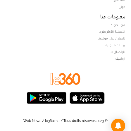
دولي
معلومات عنا
من نحن ؟
الأسئلة الأكثر طرحا
للإعلان على موقعنا
بيانات قانونية
للإتصال بنا
أرشيف
© Web News / le360.ma / Tous droits réservés 2023