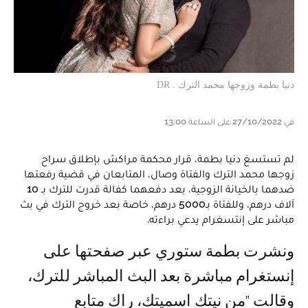
دنيا بطمة وزوجها محمد الترك . DR
في 27/10/2022 على الساعة 13:00
لم تستسغ دنيا بطمة، قرار محكمة مراكش بإطلاق سراح
زوجها محمد الترك والفتاة وصال، المتابعان في قضية رفعتها
ضدهما بالخيانة الزوجية، بعد دفعهما كفالة قدرت للترك بـ 10
آلاف درهم، وللفتاة بـ5000 درهم، خاصة بعد خروج الترك في بث
مباشر على إنتسغرام يدعي براءته.
ونشرت بطمة ستوري عبر صفحتها على
إنستغرام مباشرة بعد البث المباشر للترك،
وقالت "من نيتك اسميتك، راك متابع