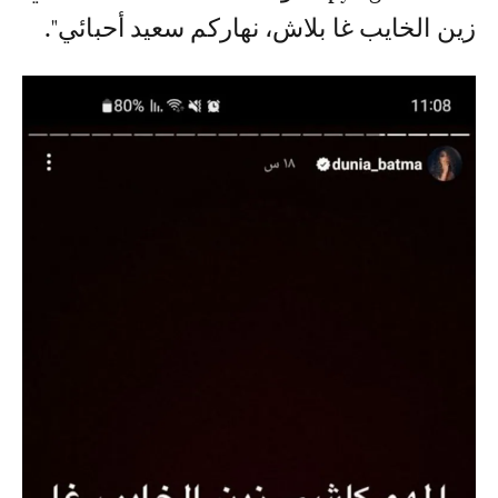
زين الخايب غا بلاش، نهاركم سعيد أحبائي".