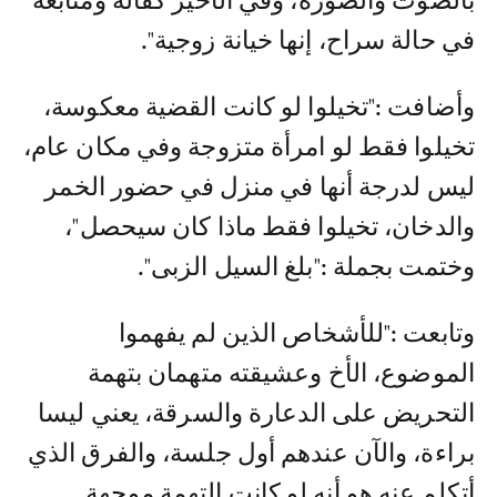
بالصوت والصورة، وفي الأخير كفالة ومتابعة
في حالة سراح، إنها خيانة زوجية".
وأضافت :"تخيلوا لو كانت القضية معكوسة،
تخيلوا فقط لو امرأة متزوجة وفي مكان عام،
ليس لدرجة أنها في منزل في حضور الخمر
والدخان، تخيلوا فقط ماذا كان سيحصل"،
وختمت بجملة :"بلغ السيل الزبى".
وتابعت :"للأشخاص الذين لم يفهموا
الموضوع، الأخ وعشيقته متهمان بتهمة
التحريض على الدعارة والسرقة، يعني ليسا
براءة، والآن عندهم أول جلسة، والفرق الذي
أتكلم عنه هو أنه لو كانت التهمة موجهة