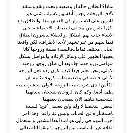
لماذا؟ الطلاق حالة او وضعية وقعت وتقع وستقع
لآلاف الزيجات وجدوا أنفسهم لاسباب شتى غير
قادرين على الاستمرار في العيش معا...والطلاق يقع
لكل الناس من مختلف الطبقات الاجتماعية..حتى
الانبياء حدث لهم الطلاق...والعقلاء يباشرون الطلاق
فيما بينهم من غير تشهير لأحد الأطراف، لكن واقعنا
الحالي مختلف تماما...فالسيدة بطمة وزوجها كانا
يعجبها الظهور على وسائل الإعلام والتواصل بشكل
متواصل،وزواجهما جاء بعد ان طلق زوجها زوجته
الاولى،ونحن نعلم جيدا كيف تكون ردة فعل الزوجة
الأولى خاصة في وضعية بطمة كزوجة ثانية...ان
الكأس الذي شربت منه الزوجة الأولى ستشرب منه
بطمة أيضا...وكم كان الزوجان يتبجحان بحياتهما
الشخصية..هاهما الآن يفضحان بعضهما
البعض...شخصيا لا ولم ولن يعجبني:"فن:"السيدة
باطمة..أراه فن الحانات وليس فنا راقيا...وهذا امر
آخر... المهم في رأيي هو لماذا هذا التشهير واستعمال
الكلام غير المناسب بين الزوجين؟ليتقوا الله تعالى