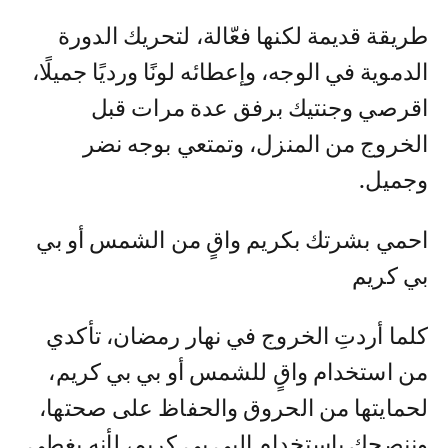
طريقة قديمة لكنها فعّالة، لتحريك الدورة
الدموية في الوجه، وإعطائه لونًا ورديًا جميلًا،
اقرصي وجنتيك برفق عدة مرات قبل
الخروج من المنزل، وتمتعي بوجه نضر
وجميل.
احمي بشرتك بكريم واقٍ من الشمس أو بي
بي كريم
كلما أردتِ الخروج في نهار رمضان، تأكدي
من استخدام واقٍ للشمس أو بي بي كريم،
لحمايتها من الحروق والحفاظ على صحتها،
وننصحك باستخدام البي بي كريم، لأنه يغطي