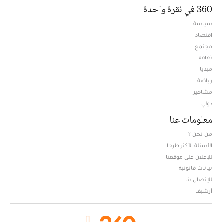
360 في نقرة واحدة
سياسة
اقتصاد
مجتمع
ثقافة
ميديا
Opens in new window
رياضة
مشاهير
دولي
معلومات عنا
من نحن ؟
الأسئلة الأكثر طرحا
للإعلان على موقعنا
بيانات قانونية
للإتصال بنا
أرشيف