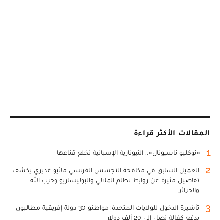
المقالات الأكثر قراءة
1
«نوكليو ناسيونال».. النيونازية الإسبانية تخلع قناعها
2
العميل السابق في مكافحة التجسس الفرنسي ماثيو غديري يكشف
تفاصيل مثيرة عن روابط نظام الملالي والبوليساريو وحزب الله
والجزائر
3
تأشيرة الدخول للولايات المتحدة: مواطنو 30 دولة إفريقية مطالبون
بدفع كفالة تصل إلى 20 ألف دولار