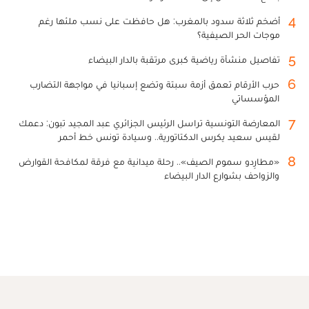
4
أضخم ثلاثة سدود بالمغرب: هل حافظت على نسب ملئها رغم
موجات الحر الصيفية؟
5
تفاصيل منشأة رياضية كبرى مرتقبة بالدار البيضاء
6
حرب الأرقام تعمق أزمة سبتة وتضع إسبانيا في مواجهة التضارب
المؤسساتي
7
المعارضة التونسية تراسل الرئيس الجزائري عبد المجيد تبون: دعمك
لقيس سعيد يكرس الدكتاتورية.. وسيادة تونس خط أحمر
8
«مطارِدو سموم الصيف».. رحلة ميدانية مع فرقة لمكافحة القوارض
والزواحف بشوارع الدار البيضاء