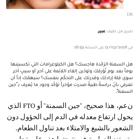
DR
تحرير من طرف
عبير
في 11/03/2016 على الساعة 16:59
هل السمنة الزائدة هاجسك؟ هل الكيلوغرامات التي تكسبينها
يوماً بعد يوم تُؤرقك وتودّين إلقاء اللائمة على أحدٍ أو سببٍ آخر
سوى قلة إرادتك وقدرتك على التحكّم بنفسك؟ سيهمّك إذاً أن
تعرفي بأنّ دراسةً طبيةً صدرت مؤخراً تؤكّد وجود ما يُعرف بـ"جين
السمنة".
نعم، هذا صحيح، "جين السمنة" أو FTO الذي
يحول ارتفاع معدله في الدم إلى الحؤول دون
الشعور بالشبع والامتلاء بعد تناول الطعام.