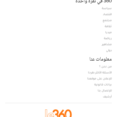
360 في نقرة واحدة
سياسة
اقتصاد
مجتمع
ثقافة
ميديا
Opens in new window
رياضة
مشاهير
دولي
معلومات عنا
من نحن ؟
الأسئلة الأكثر طرحا
للإعلان على موقعنا
بيانات قانونية
للإتصال بنا
أرشيف