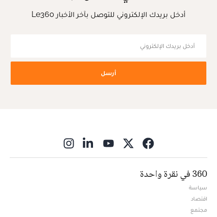
أدخل بريدك الإلكتروني للتوصل بآخر الأخبار Le360
أرسل
ns in new window
360 في نقرة واحدة
سياسة
اقتصاد
مجتمع