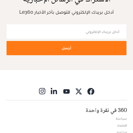
أدخل بريدك الإلكتروني للتوصل بآخر الأخبار Le360
أرسل
ns in new window
360 في نقرة واحدة
سياسة
اقتصاد
مجتمع