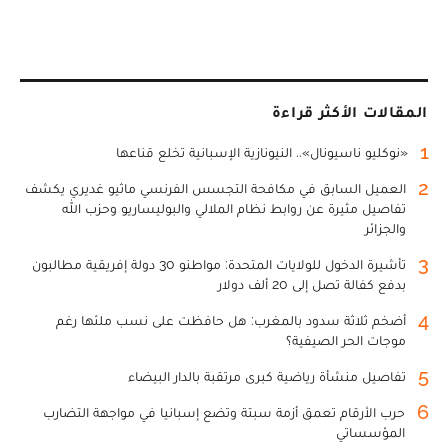
المقالات الأكثر قراءة
1
«نوكليو ناسيونال».. النيونازية الإسبانية تخلع قناعها
2
العميل السابق في مكافحة التجسس الفرنسي ماثيو غديري يكشف
تفاصيل مثيرة عن روابط نظام الملالي والبوليساريو وحزب الله
والجزائر
3
تأشيرة الدخول للولايات المتحدة: مواطنو 30 دولة إفريقية مطالبون
بدفع كفالة تصل إلى 20 ألف دولار
4
أضخم ثلاثة سدود بالمغرب: هل حافظت على نسب ملئها رغم
موجات الحر الصيفية؟
5
تفاصيل منشأة رياضية كبرى مرتقبة بالدار البيضاء
6
حرب الأرقام تعمق أزمة سبتة وتضع إسبانيا في مواجهة التضارب
المؤسساتي