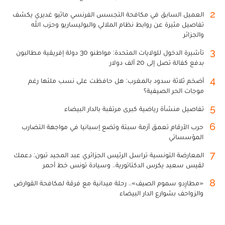
2
العميل السابق في مكافحة التجسس الفرنسي ماثيو غديري يكشف
تفاصيل مثيرة عن روابط نظام الملالي والبوليساريو وحزب الله
والجزائر
3
تأشيرة الدخول للولايات المتحدة: مواطنو 30 دولة إفريقية مطالبون
بدفع كفالة تصل إلى 20 ألف دولار
4
أضخم ثلاثة سدود بالمغرب: هل حافظت على نسب ملئها رغم
موجات الحر الصيفية؟
5
تفاصيل منشأة رياضية كبرى مرتقبة بالدار البيضاء
6
حرب الأرقام تعمق أزمة سبتة وتضع إسبانيا في مواجهة التضارب
المؤسساتي
7
المعارضة التونسية تراسل الرئيس الجزائري عبد المجيد تبون: دعمك
لقيس سعيد يكرس الدكتاتورية.. وسيادة تونس خط أحمر
8
«مطارِدو سموم الصيف».. رحلة ميدانية مع فرقة لمكافحة القوارض
والزواحف بشوارع الدار البيضاء