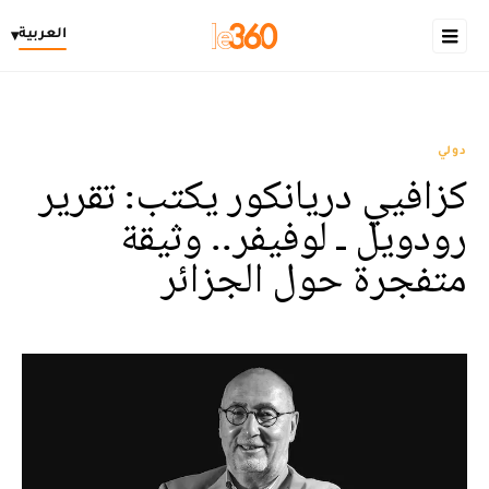
العربية
▾
دولي
كزافيي دريانكور يكتب: تقرير
رودويل ـ لوفيفر.. وثيقة
متفجرة حول الجزائر