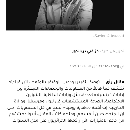
Xavier Driencourt.
تحرير من طرف
كزافيي دريانكور
في 21/10/2025 على الساعة 16:18
مقال رأي
يُوصف تقرير رودويل ـ لوفيفر بالمتفجر، لأن قراءته
تكشف كماً هائلاً من المعلومات والإحصاءات المبعثرة بين
إدارات فرنسية متعددة، مثل وزارات الداخلية، الشؤون
الاجتماعية، الصحة، المستشفيات في ليون ومرسيليا، ووزارة
الخارجية. إنه أشبه بـ«هدية يومية» تُمنح في كل المستويات، حتى
إن المتخصصين أنفسهم، ومنهم كاتب المقال، أبدوا دهشتهم
من حجم الامتيازات التي راكمها الجزائريون على مدى السنوات.