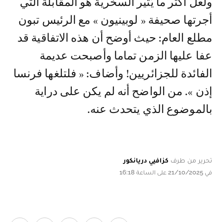
ولعلّ أكثر ما يُثير السخرية هو المقابلة التي
أجرتها صحيفة « لوبينيون » مع الرئيس تبون
مطلع العام: حيث أوضح أن هذه الاتفاقية قد
عفا عليها الزمن تماما وأصبحت عديمة
الفائدة للجزائريين! وأضاف: « فلتلغها فرنسا
إذن ». من الواضح أنه لم يكن على دراية
بالموضوع الذي يتحدث عنه.
تحرير من طرف
كزافيي دريانكور
في 21/10/2025 على الساعة 16:18