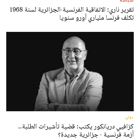
سياسة
تقرير ناري: الاتفاقية الفرنسية-الجزائرية لسنة 1968
تكلف فرنسا ملياري أورو سنويا
دولي
كزافيي دريانكور يكتب: قضية تأشيرات الطلبة..
أزمة فرنسية - جزائرية جديدة؟