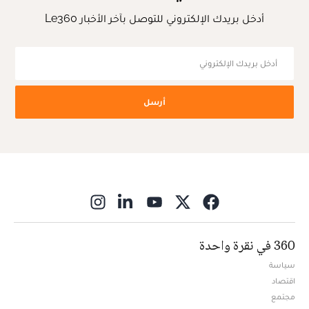
أدخل بريدك الإلكتروني للتوصل بآخر الأخبار Le360
أرسل
ns in new window
360 في نقرة واحدة
سياسة
اقتصاد
مجتمع