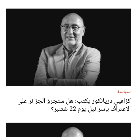
سياسة
كزافيي دريانكور يكتب: هل ستجرؤ الجزائر على
الاعتراف بإسرائيل يوم 22 شتنبر؟