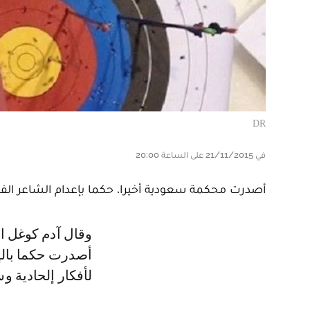
DR
في 21/11/2015 على الساعة 20:00
أصدرت محكمة سعودية أخيرا، حكما بإعدام الشاعر الفل
وقال آدم كوغل الباحث في منظمة "هيومن رايتس ووتش" إن محكمة سعودية
أصدرت حكما بالإ
لأفكار إلحادية و