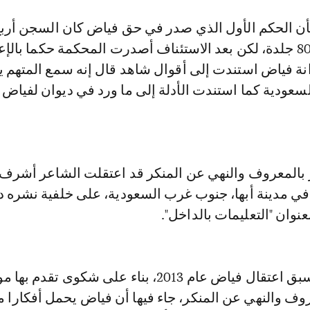
بأن الحكم الأول الذي صدر في حق فياض كان السجن أرب
سنوات والجلد 800 جلدة، لكن بعد الاستئناف أصدرت المحكمة حكما بالإ
انة فياض استندت إلى أقوال شاهد قال إنه سمع المتهم
سعودية كما استندت الأدلة إلى ما ورد في ديوان لفياض
ر بالمعروف والنهي عن المنكر قد اعتقلت الشاعر أشرف
لع يناير2014، في مدينة أبها، جنوب غرب السعودية، على خلفية نشره 
جدير بالذكر أنه سبق اعتقال فياض عام 2013، بناء على شكوى تقدم
عروف والنهي عن المنكر، جاء فيها أن فياض يحمل أفكارا 