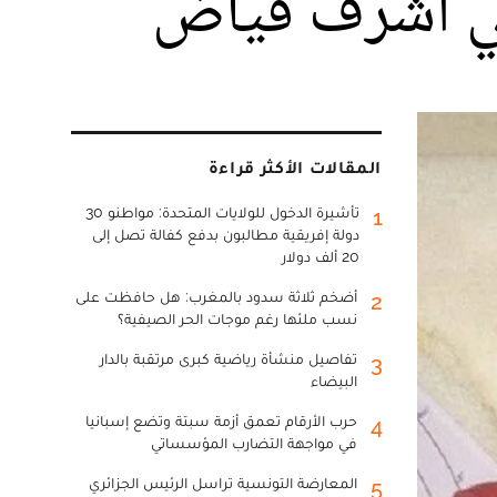
ني أشرف فياض
المقالات الأكثر قراءة
تأشيرة الدخول للولايات المتحدة: مواطنو 30
1
دولة إفريقية مطالبون بدفع كفالة تصل إلى
20 ألف دولار
أضخم ثلاثة سدود بالمغرب: هل حافظت على
2
نسب ملئها رغم موجات الحر الصيفية؟
تفاصيل منشأة رياضية كبرى مرتقبة بالدار
3
البيضاء
حرب الأرقام تعمق أزمة سبتة وتضع إسبانيا
4
في مواجهة التضارب المؤسساتي
المعارضة التونسية تراسل الرئيس الجزائري
5