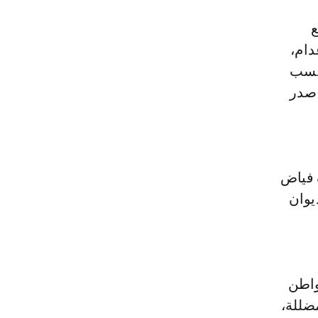
ع
عدام،
 يسب
 صدر
 فياض
ديوان
 بها مواطن
مضللة،