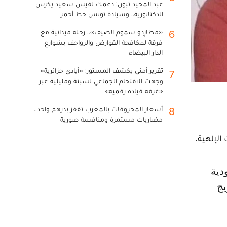
عبد المجيد تبون: دعمك لقيس سعيد يكرس
الدكتاتورية.. وسيادة تونس خط أحمر
«مطارِدو سموم الصيف».. رحلة ميدانية مع
6
فرقة لمكافحة القوارض والزواحف بشوارع
الدار البيضاء
تقرير أمني يكشف المستور: «أيادي جزائرية»
7
وجهت الاقتحام الجماعي لسبتة ومليلية عبر
«غرفة قيادة رقمية»
أسعار المحروقات بالمغرب تقفز بدرهم واحد..
8
مضاربات مستمرة ومنافسة صورية
لإلهية.
يج