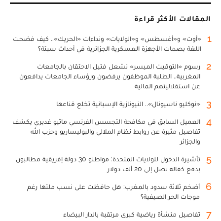
المقالات الأكثر قراءة
1
«أوت» و«أغسطس» و«الولايات» ونداءات «الحريك».. كيف فضحت
اللغة بصمات الأجهزة العسكرية الجزائرية في أحداث سبتة؟
2
رسوم «التوقيت الميسر» تشعل فتيل الاحتقان بالجامعات
المغربية.. الطلبة الموظفون يرفضون ورؤساء الجامعات يدافعون
عن استقلاليتهم المالية
3
«نوكليو ناسيونال».. النيونازية الإسبانية تخلع قناعها
4
العميل السابق في مكافحة التجسس الفرنسي ماثيو غديري يكشف
تفاصيل مثيرة عن روابط نظام الملالي والبوليساريو وحزب الله
والجزائر
5
تأشيرة الدخول للولايات المتحدة: مواطنو 30 دولة إفريقية مطالبون
بدفع كفالة تصل إلى 20 ألف دولار
6
أضخم ثلاثة سدود بالمغرب: هل حافظت على نسب ملئها رغم
موجات الحر الصيفية؟
7
تفاصيل منشأة رياضية كبرى مرتقبة بالدار البيضاء