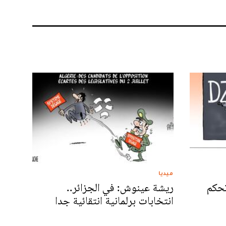
ميديا
تحكم
ريشة عينوش: في الجزائر..
انتخابات برلمانية انتقائية جدا