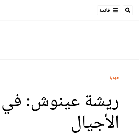
قائمة
ميديا
ريشة عينوش: في ال
الأجيال