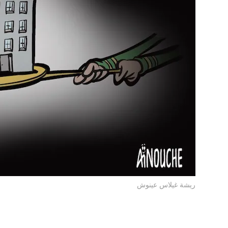
ريشة غيلاس عينوش