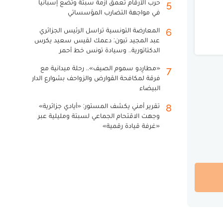
حرب الأرقام تعمق أزمة سبتة وتضع إسبانيا
5
في مواجهة التضارب المؤسساتي
المعارضة التونسية تراسل الرئيس الجزائري
6
عبد المجيد تبون: دعمك لقيس سعيد يكرس
الدكتاتورية.. وسيادة تونس خط أحمر
«مطارِدو سموم الصيف».. رحلة ميدانية مع
7
فرقة لمكافحة القوارض والزواحف بشوارع الدار
البيضاء
تقرير أمني يكشف المستور: «أيادي جزائرية»
8
وجهت الاقتحام الجماعي لسبتة ومليلية عبر
«غرفة قيادة رقمية»