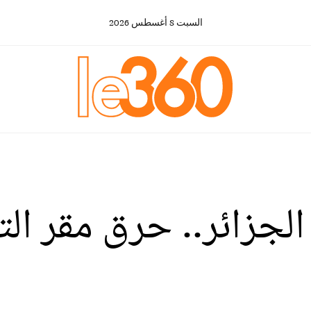
السبت
8
أغسطس
2026
جزائر.. حرق مقر التع