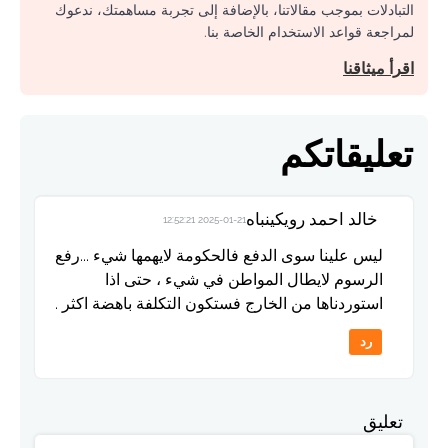
التبادلات بموجب مقالاتنا، بالإضافة إلى تجربة مساهمتك، ندعوك
لمراجعة قواعد الاستخدام الخاصة بنا.
اقرأ ميثاقنا
تعليقاتكم
خالد احمد رويكينباه
2025-01-21 12:52:21
ليس علينا سوى الدفع فالحكومة لايهمها شيء ...رفع
الرسوم لايطال المواطن في شيء ، حتى اذا
استوردناها من الخارج فستكون التكلفة باهضة اكثر .
رد
تعليق