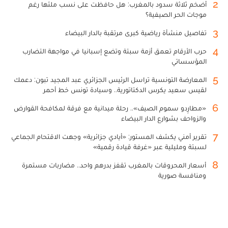
2
أضخم ثلاثة سدود بالمغرب: هل حافظت على نسب ملئها رغم
موجات الحر الصيفية؟
3
تفاصيل منشأة رياضية كبرى مرتقبة بالدار البيضاء
4
حرب الأرقام تعمق أزمة سبتة وتضع إسبانيا في مواجهة التضارب
المؤسساتي
5
المعارضة التونسية تراسل الرئيس الجزائري عبد المجيد تبون: دعمك
لقيس سعيد يكرس الدكتاتورية.. وسيادة تونس خط أحمر
6
«مطارِدو سموم الصيف».. رحلة ميدانية مع فرقة لمكافحة القوارض
والزواحف بشوارع الدار البيضاء
7
تقرير أمني يكشف المستور: «أيادي جزائرية» وجهت الاقتحام الجماعي
لسبتة ومليلية عبر «غرفة قيادة رقمية»
8
أسعار المحروقات بالمغرب تقفز بدرهم واحد.. مضاربات مستمرة
ومنافسة صورية