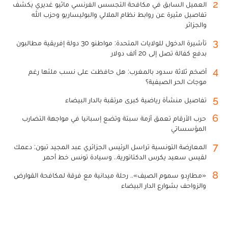
2
العميل السابق في مكافحة التجسس الفرنسي ماثيو غديري يكشف
تفاصيل مثيرة عن روابط نظام الملالي والبوليساريو وحزب الله
والجزائر
3
تأشيرة الدخول للولايات المتحدة: مواطنو 30 دولة إفريقية مطالبون
بدفع كفالة تصل إلى 20 ألف دولار
4
أضخم ثلاثة سدود بالمغرب: هل حافظت على نسب ملئها رغم
موجات الحر الصيفية؟
5
تفاصيل منشأة رياضية كبرى مرتقبة بالدار البيضاء
6
حرب الأرقام تعمق أزمة سبتة وتضع إسبانيا في مواجهة التضارب
المؤسساتي
7
المعارضة التونسية تراسل الرئيس الجزائري عبد المجيد تبون: دعمك
لقيس سعيد يكرس الدكتاتورية.. وسيادة تونس خط أحمر
8
«مطارِدو سموم الصيف».. رحلة ميدانية مع فرقة لمكافحة القوارض
والزواحف بشوارع الدار البيضاء