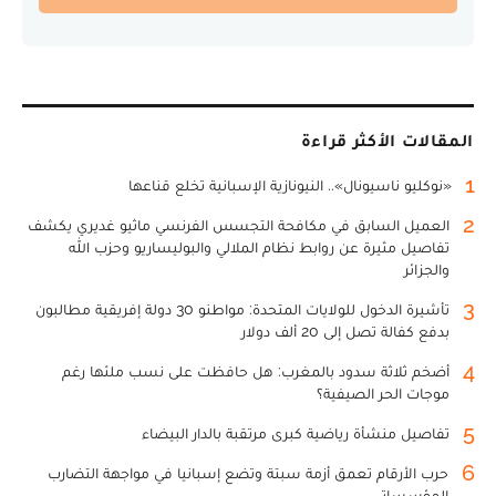
المقالات الأكثر قراءة
1
«نوكليو ناسيونال».. النيونازية الإسبانية تخلع قناعها
2
العميل السابق في مكافحة التجسس الفرنسي ماثيو غديري يكشف
تفاصيل مثيرة عن روابط نظام الملالي والبوليساريو وحزب الله
والجزائر
3
تأشيرة الدخول للولايات المتحدة: مواطنو 30 دولة إفريقية مطالبون
بدفع كفالة تصل إلى 20 ألف دولار
4
أضخم ثلاثة سدود بالمغرب: هل حافظت على نسب ملئها رغم
موجات الحر الصيفية؟
5
تفاصيل منشأة رياضية كبرى مرتقبة بالدار البيضاء
6
حرب الأرقام تعمق أزمة سبتة وتضع إسبانيا في مواجهة التضارب
المؤسساتي