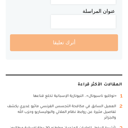
عنوان المراسلة
أترك تعليقا
المقالات الأكثر قراءة
1
«نوكليو ناسيونال».. النيونازية الإسبانية تخلع قناعها
2
العميل السابق في مكافحة التجسس الفرنسي ماثيو غديري يكشف
تفاصيل مثيرة عن روابط نظام الملالي والبوليساريو وحزب الله
والجزائر
3
تأشيرة الدخول للولايات المتحدة: مواطنو 30 دولة إفريقية مطالبون