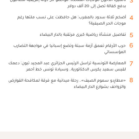
بدفع كفالة تصل إلى 20 ألف دولار
4
أضخم ثلاثة سدود بالمغرب: هل حافظت على نسب ملئها رغم
موجات الحر الصيفية؟
5
تفاصيل منشأة رياضية كبرى مرتقبة بالدار البيضاء
6
حرب الأرقام تعمق أزمة سبتة وتضع إسبانيا في مواجهة التضارب
المؤسساتي
7
المعارضة التونسية تراسل الرئيس الجزائري عبد المجيد تبون: دعمك
لقيس سعيد يكرس الدكتاتورية.. وسيادة تونس خط أحمر
8
«مطارِدو سموم الصيف».. رحلة ميدانية مع فرقة لمكافحة القوارض
والزواحف بشوارع الدار البيضاء