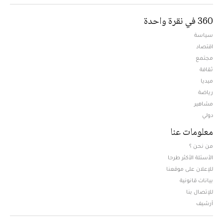
360 في نقرة واحدة
سياسة
اقتصاد
مجتمع
ثقافة
ميديا
Opens in new window
رياضة
مشاهير
دولي
معلومات عنا
من نحن ؟
الأسئلة الأكثر طرحا
للإعلان على موقعنا
بيانات قانونية
للإتصال بنا
أرشيف