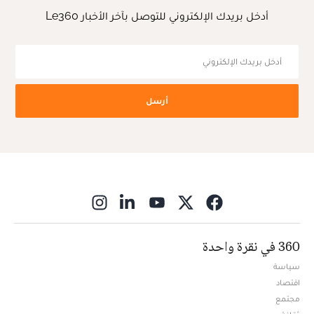
أدخل بريدك الإلكتروني للتوصل بآخر الأخبار Le360
أرسل
ns in new window
360 في نقرة واحدة
سياسة
اقتصاد
مجتمع