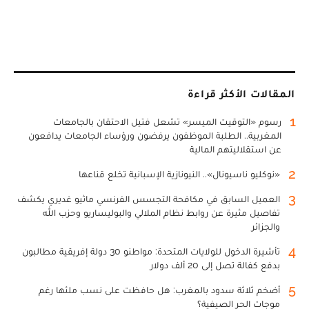
المقالات الأكثر قراءة
1
رسوم «التوقيت الميسر» تشعل فتيل الاحتقان بالجامعات
المغربية.. الطلبة الموظفون يرفضون ورؤساء الجامعات يدافعون
عن استقلاليتهم المالية
2
«نوكليو ناسيونال».. النيونازية الإسبانية تخلع قناعها
3
العميل السابق في مكافحة التجسس الفرنسي ماثيو غديري يكشف
تفاصيل مثيرة عن روابط نظام الملالي والبوليساريو وحزب الله
والجزائر
4
تأشيرة الدخول للولايات المتحدة: مواطنو 30 دولة إفريقية مطالبون
بدفع كفالة تصل إلى 20 ألف دولار
5
أضخم ثلاثة سدود بالمغرب: هل حافظت على نسب ملئها رغم
موجات الحر الصيفية؟