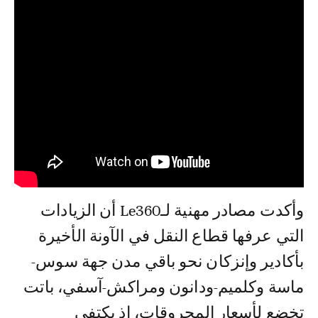
وأكدت مصادر مهنية لـLe360 أن الزيادات
التي عرفها قطاع النقل في الآونة الأخيرة
بأكادير وإنزكان نحو باقي مدن جهة سوس-
ماسة وكلميم-ودانون ومراكش-آسفي، باتت
تخضع لأسعار المحروقات، إذ يكتفي