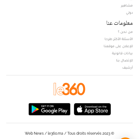
مشاهير
دولي
معلومات عنا
من نحن ؟
الأسئلة الأكثر طرحا
للإعلان على موقعنا
بيانات قانونية
للإتصال بنا
أرشيف
© Web News / le360.ma / Tous droits réservés 2023