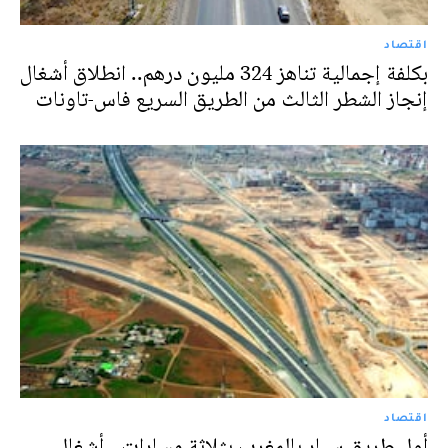
اقتصاد
بكلفة إجمالية تناهز 324 مليون درهم.. انطلاق أشغال
إنجاز الشطر الثالث من الطريق السريع فاس-تاونات
اقتصاد
أول طريق سيار بالمغرب بثلاثة مسارات.. أشغال