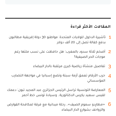
المقالات الأكثر قراءة
1
تأشيرة الدخول للولايات المتحدة: مواطنو 30 دولة إفريقية مطالبون
بدفع كفالة تصل إلى 20 ألف دولار
2
أضخم ثلاثة سدود بالمغرب: هل حافظت على نسب ملئها رغم
موجات الحر الصيفية؟
3
تفاصيل منشأة رياضية كبرى مرتقبة بالدار البيضاء
4
حرب الأرقام تعمق أزمة سبتة وتضع إسبانيا في مواجهة التضارب
المؤسساتي
5
المعارضة التونسية تراسل الرئيس الجزائري عبد المجيد تبون: دعمك
لقيس سعيد يكرس الدكتاتورية.. وسيادة تونس خط أحمر
6
«مطارِدو سموم الصيف».. رحلة ميدانية مع فرقة لمكافحة القوارض
والزواحف بشوارع الدار البيضاء