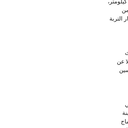
على الصعيد التقني، يشمل المشروع تأهيل مجرى الوادي على طول 2.4 كيلومتر،
من
 التربة
إحداث
ا عن
سين
ي
نة
اج