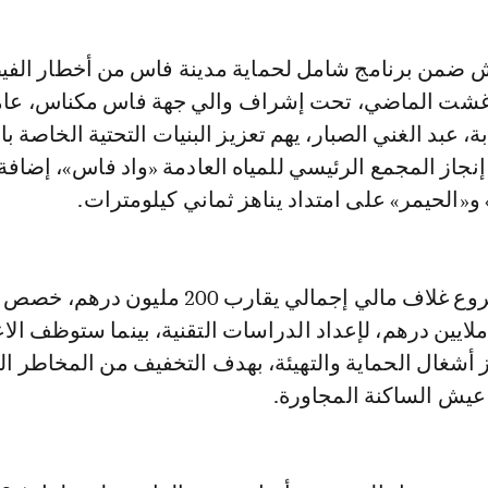
غشت الماضي، تحت إشراف والي جهة فاس مكناس، عا
ة، عبد الغني الصبار، يهم تعزيز البنيات التحتية الخاصة با
نجاز المجمع الرئيسي للمياه العادمة «واد فاس»، إضافة
«الحيمر» على امتداد يناهز ثماني كيلومترات.
ورصد لهذا المشروع غلاف مالي إجمالي يقارب 200 مليو
قدر بحوالي 4.8 ملايين درهم، لإعداد الدراسات التقنية، بينما ستوظف ا
ز أشغال الحماية والتهيئة، بهدف التخفيف من المخاطر الب
ش الساكنة المجاورة.