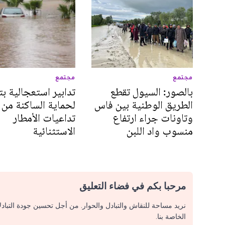
مجتمع
مجتمع
بالصور: السيول تقطع
تدابير استعجالية بت
الطريق الوطنية بين فاس
لحماية الساكنة من
وتاونات جراء ارتفاع
تداعيات الأمطار
منسوب واد اللبن
الاستثنائية
مرحبا بكم في فضاء التعليق
نريد مساحة للنقاش والتبادل والحوار. من أجل تحسين جودة التباد
الخاصة بنا.