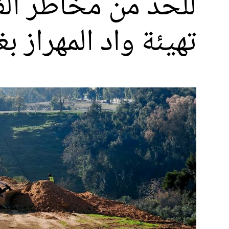
للحد من مخاطر ال
تهيئة واد المهراز بغلاف مال