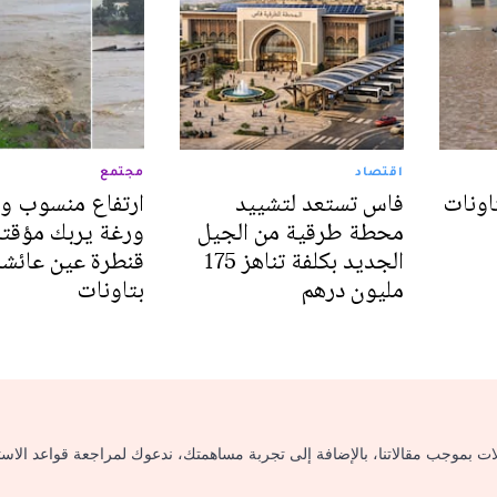
اقتصاد
مجتمع
اونات
فاس تستعد لتشييد
ارتفاع منسوب وا
محطة طرقية من الجيل
ورغة يربك مؤقتا
الجديد بكلفة تناهز 175
قنطرة عين عائشة
مليون درهم‎
بتاونات‎
لات بموجب مقالاتنا، بالإضافة إلى تجربة مساهمتك، ندعوك لمراجعة قواعد الاس