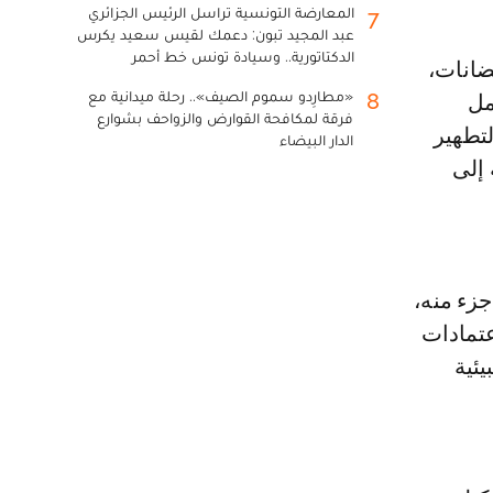
المعارضة التونسية تراسل الرئيس الجزائري
7
عبد المجيد تبون: دعمك لقيس سعيد يكرس
الدكتاتورية.. وسيادة تونس خط أحمر
«مطارِدو سموم الصيف».. رحلة ميدانية مع
8
مل
فرقة لمكافحة القوارض والزواحف بشوارع
لتطهير
الدار البيضاء
 إلى
ن درهم، خصص جزء منه،
لاعتمادات
يئية