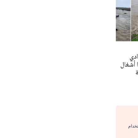
دي
 أشغال
تخدام