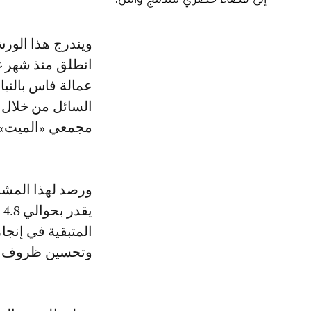
ويندرج هذا الورش ضمن برنامج شامل لحماية مدينة فاس من أخطار الفيضانات،
انطلق منذ شهر 
عمالة فاس بالنياب
السائل من خلال إ
مجمعي «الميت» و
ي
المتبقية في إنجا
وتحسين ظروف عي