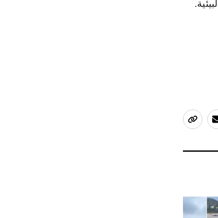
يئية.