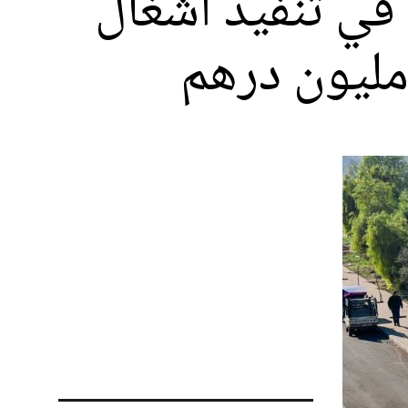
في تنفيذ أشغال