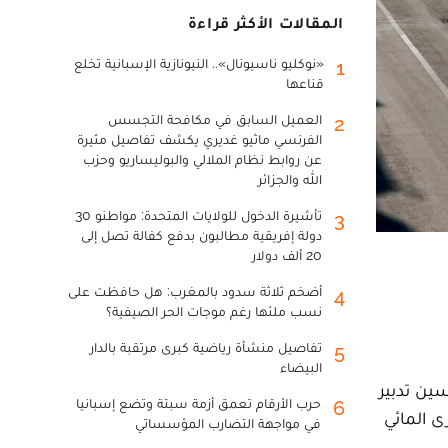
المقالات الأكثر قراءة
«نوكليو ناسيونال».. النيونازية الإسبانية تخلع
1
قناعها
العميل السابق في مكافحة التجسس
2
الفرنسي ماثيو غديري يكشف تفاصيل مثيرة
عن روابط نظام الملالي والبوليساريو وحزب
الله والجزائر
تأشيرة الدخول للولايات المتحدة: مواطنو 30
3
دولة إفريقية مطالبون بدفع كفالة تصل إلى
20 ألف دولار
أضخم ثلاثة سدود بالمغرب: هل حافظت على
4
نسب ملئها رغم موجات الحر الصيفية؟
تفاصيل منشأة رياضية كبرى مرتقبة بالدار
5
البيضاء
ين تدبير
حرب الأرقام تعمق أزمة سبتة وتضع إسبانيا
6
ذا المجرى المائي
في مواجهة التضارب المؤسساتي