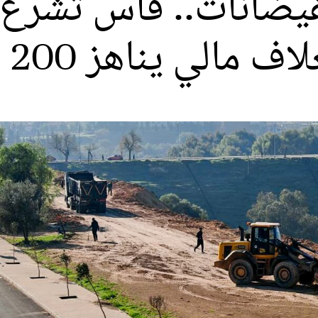
فيضانات.. فاس تشرع 
ي يناهز 200 مليون درهم‎