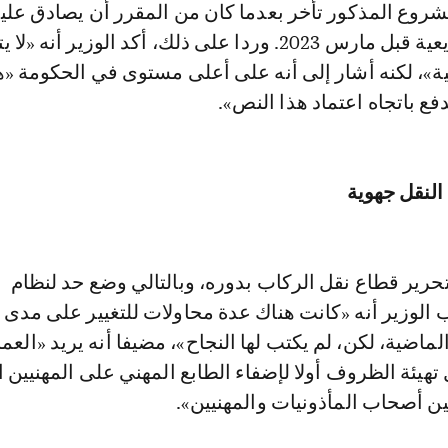
مشروع المذكور تأخر بعدما كان من المقرر أن يصادق علي
المؤسسة التشريعية قبل مارس 2023. وردا على ذلك، أكد الوزير أن
ية»، لكنه أشار إلى أنه على أعلى مستوى في الحكومة «ه
فع باتجاه اعتماد هذا النص».
لنقل جهوية
حرير قطاع نقل الركاب بدوره، وبالتالي وضع حد لنظام
 الوزير أنه «كانت هناك عدة محاولات للتغيير على مدى
ماضية، لكن، لم يكتب لها النجاح»، مضيفا أنه يريد «الع
هيئة الظروف أولا لإضفاء الطابع المهني على المهنيين ا
ين أصحاب المأذونيات والمهنيين».