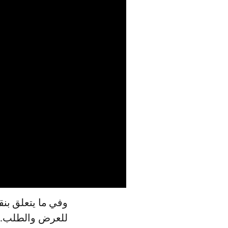
وفي ما يتعلق بنق
للعرض والطلب. و