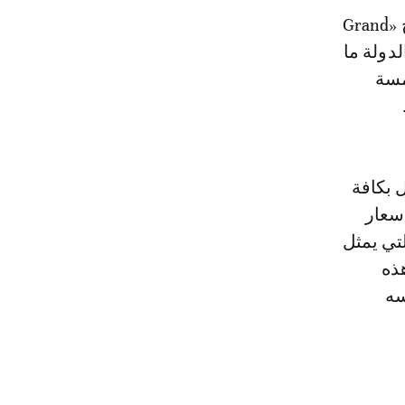
 منذ إطلاقه في مارس 2022، كلف الدولة ما
امسة
 بكافة
سعار
تي يمثل
 هذه
سه