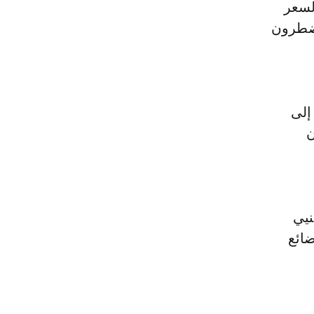
لسعر
يضطرون
إلى
ن
نيي
ضائع