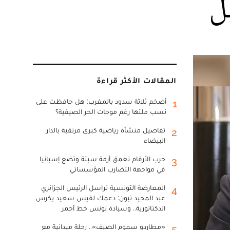
ل
المقالات الأكثر قراءة
أضخم ثلاثة سدود بالمغرب: هل حافظت على
1
نسب ملئها رغم موجات الحر الصيفية؟
تفاصيل منشأة رياضية كبرى مرتقبة بالدار
2
البيضاء
حرب الأرقام تعمق أزمة سبتة وتضع إسبانيا
3
في مواجهة التضارب المؤسساتي
المعارضة التونسية تراسل الرئيس الجزائري
4
عبد المجيد تبون: دعمك لقيس سعيد يكرس
الدكتاتورية.. وسيادة تونس خط أحمر
«مطارِدو سموم الصيف».. رحلة ميدانية مع
5