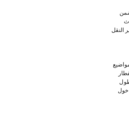
ضمن
اث
ر النقل
مواضيع
زارته (القطار
طول
دخول