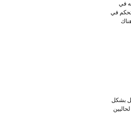
ه في
ه «لا يتحكم في
ناك
مل بشكل
لحاليين