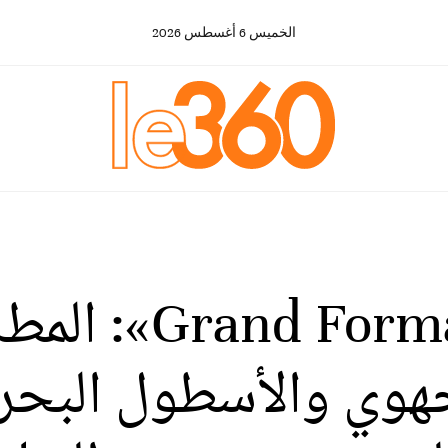
الخميس
6
أغسطس
2026
برنامج «t-Le360
جهوي والأسطول البحر