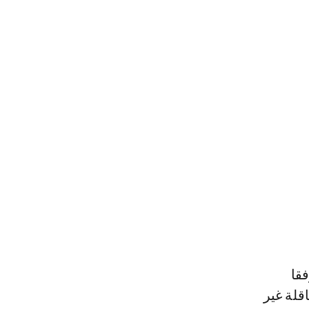
قا
قلة غير