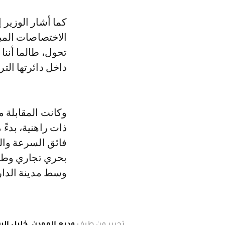
كما أشار الوزير 
الاختصاصات المب
تحول، طالما أننا 
داخل دائرتها الترا
وكانت المقابلة م
فائق السرعة وال
بحري تجاري وطني
وسط مدينة الدار 
تحرير من طرف
وديع المودن
,
خليل ال