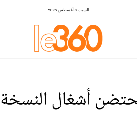
السبت
8
أغسطس
2026
تحتضن أشغال النسخة ال