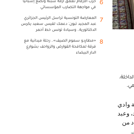
حرب الأرقام تعمق أزمة سبتة وتضع إسبانيا
6
في مواجهة التضارب المؤسساتي
المعارضة التونسية تراسل الرئيس الجزائري
7
عبد المجيد تبون: دعمك لقيس سعيد يكرس
الدكتاتورية.. وسيادة تونس خط أحمر
«مطارِدو سموم الصيف».. رحلة ميدانية مع
8
فرقة لمكافحة القوارض والزواحف بشوارع
الدار البيضاء
Af، الاثنين 18 دجنبر بمدينة الداخلة،
مي.
 وعبد
د من
.