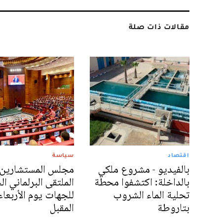
مقالات ذات صلة
اقتصاد
سياسة
بالفيديو - مشروع ملكي
مجلس المستشارين 
بالداخلة: اكتشفوا محطة
الملتقى البرلماني ا
تحلية الماء الشروب
للجهات يوم الأربعاء
بتاروطة
المقبل