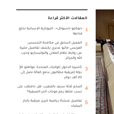
المقالات الأكثر قراءة
«نوكليو ناسيونال».. النيونازية الإسبانية تخلع
1
قناعها
العميل السابق في مكافحة التجسس
2
الفرنسي ماثيو غديري يكشف تفاصيل مثيرة
عن روابط نظام الملالي والبوليساريو وحزب
الله والجزائر
تأشيرة الدخول للولايات المتحدة: مواطنو 30
3
دولة إفريقية مطالبون بدفع كفالة تصل إلى
20 ألف دولار
أضخم ثلاثة سدود بالمغرب: هل حافظت على
4
نسب ملئها رغم موجات الحر الصيفية؟
تفاصيل منشأة رياضية كبرى مرتقبة بالدار
5
البيضاء