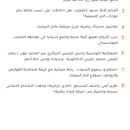
3
أضخم ثلاثة سدود بالمغرب: هل حافظت على نسب ملئها رغم
موجات الحر الصيفية؟
4
تفاصيل منشأة رياضية كبرى مرتقبة بالدار البيضاء
5
حرب الأرقام تعمق أزمة سبتة وتضع إسبانيا في مواجهة التضارب
المؤسساتي
6
المعارضة التونسية تراسل الرئيس الجزائري عبد المجيد تبون: دعمك
لقيس سعيد يكرس الدكتاتورية.. وسيادة تونس خط أحمر
7
«مطارِدو سموم الصيف».. رحلة ميدانية مع فرقة لمكافحة القوارض
والزواحف بشوارع الدار البيضاء
8
تقرير أمني يكشف المستور: «أيادي جزائرية» وجهت الاقتحام الجماعي
لسبتة ومليلية عبر «غرفة قيادة رقمية»