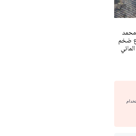
محمد
ع ضخم
المائي
تخدام