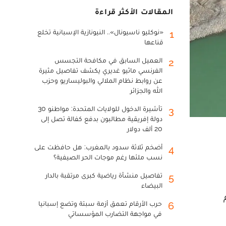
المقالات الأكثر قراءة
«نوكليو ناسيونال».. النيونازية الإسبانية تخلع
1
قناعها
العميل السابق في مكافحة التجسس
2
الفرنسي ماثيو غديري يكشف تفاصيل مثيرة
عن روابط نظام الملالي والبوليساريو وحزب
الله والجزائر
تأشيرة الدخول للولايات المتحدة: مواطنو 30
3
دولة إفريقية مطالبون بدفع كفالة تصل إلى
20 ألف دولار
أضخم ثلاثة سدود بالمغرب: هل حافظت على
4
نسب ملئها رغم موجات الحر الصيفية؟
تفاصيل منشأة رياضية كبرى مرتقبة بالدار
5
البيضاء
حرب الأرقام تعمق أزمة سبتة وتضع إسبانيا
6
في مواجهة التضارب المؤسساتي