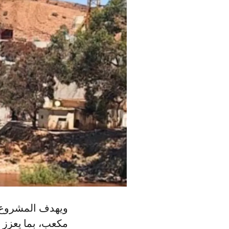
مكعب، بما يعزز ت