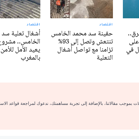
اقتصاد
اقتصاد
رق..
حقينة سد محمد الخامس
أشغال تعلية سد 
على
تنتعش وتصل إلى 93%
الخامس.. مشرو
مل في
تزامنا مع تواصل أشغال
يعيد الأمل للأمن 
التعلية
بالمغرب
لات بموجب مقالاتنا، بالإضافة إلى تجربة مساهمتك، ندعوك لمراجعة قواعد الاس