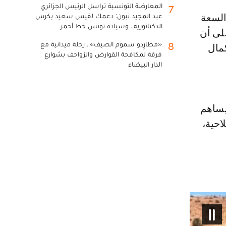
المعارضة التونسية تراسل الرئيس الجزائري
7
عبد المجيد تبون: دعمك لقيس سعيد يكرس
الدكتاتورية.. وسيادة تونس خط أحمر
لى أن
«مطارِدو سموم الصيف».. رحلة ميدانية مع
8
سنة 2026، قبل استكمال
فرقة لمكافحة القوارض والزواحف بشوارع
الدار البيضاء
يساهم
احية،