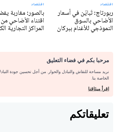
اقتصاد
اقتصاد
ربورتاج: تَبايُن في أسعار
بالصور: مغاربة يفض
الأضاحي بالسوق
اقتناء الأضاحي من
النموذجي للأغنام ببركان
المراكز التجارية الك
مرحبا بكم في فضاء التعليق
نريد مساحة للنقاش والتبادل والحوار. من أجل تحسين جودة التباد
الخاصة بنا.
اقرأ ميثاقنا
تعليقاتكم