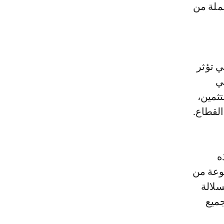
جملة من
ي تؤثر
ي
تثمين،
القطاع.
ه
موعة من
سلالة
جميع