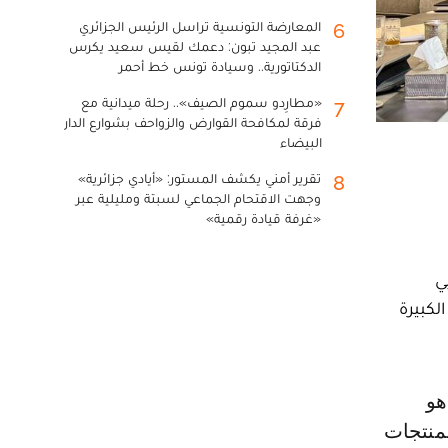
المعارضة التونسية تراسل الرئيس الجزائري
6
عبد المجيد تبون: دعمك لقيس سعيد يكرس
الدكتاتورية.. وسيادة تونس خط أحمر
«مطارِدو سموم الصيف».. رحلة ميدانية مع
7
فرقة لمكافحة القوارض والزواحف بشوارع الدار
البيضاء
تقرير أمني يكشف المستور: «أيادي جزائرية»
8
وجهت الاقتحام الجماعي لسبتة ومليلية عبر
«غرفة قيادة رقمية»
مع مربي
لكبيرة
لمنتجات