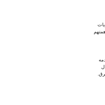
يات
همتهم
دمه
ل
رق.