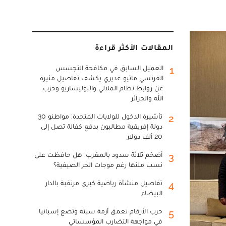
المقالات الأكثر قراءة
العميل السابق في مكافحة التجسس
1
الفرنسي ماثيو غديري يكشف تفاصيل مثيرة
عن روابط نظام الملالي والبوليساريو وحزب
الله والجزائر
تأشيرة الدخول للولايات المتحدة: مواطنو 30
2
دولة إفريقية مطالبون بدفع كفالة تصل إلى
20 ألف دولار
أضخم ثلاثة سدود بالمغرب: هل حافظت على
3
نسب ملئها رغم موجات الحر الصيفية؟
تفاصيل منشأة رياضية كبرى مرتقبة بالدار
4
البيضاء
حرب الأرقام تعمق أزمة سبتة وتضع إسبانيا
5
في مواجهة التضارب المؤسساتي