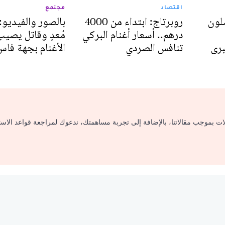
اقتصاد
مجتمع
لون
روبرتاج: ابتداء من 4000
بالصور والفيديو
درهم.. أسعار أغنام البركي
مُعدٍ وقاتل يص
برى
تنافس الصردي
الأغنام بجهة فاس
لات بموجب مقالاتنا، بالإضافة إلى تجربة مساهمتك، ندعوك لمراجعة قواعد الاس