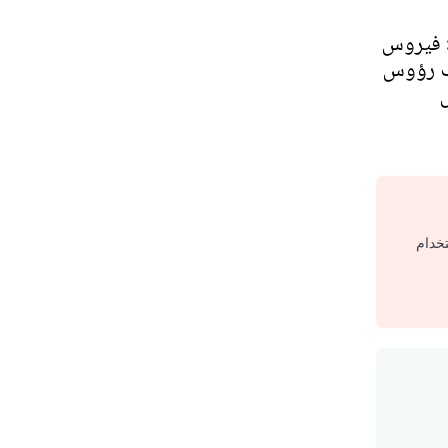
: فيروس
يب رؤوس
تخدام