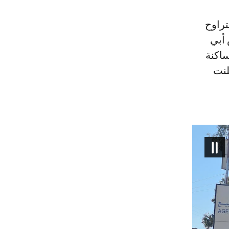
راوح
 أبي
ساكنة
علنت