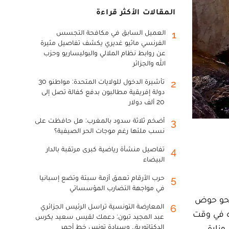
المقالات الأكثر قراءة
العميل السابق في مكافحة التجسس
1
الفرنسي ماثيو غديري يكشف تفاصيل مثيرة
عن روابط نظام الملالي والبوليساريو وحزب
الله والجزائر
تأشيرة الدخول للولايات المتحدة: مواطنو 30
2
دولة إفريقية مطالبون بدفع كفالة تصل إلى
20 ألف دولار
أضخم ثلاثة سدود بالمغرب: هل حافظت على
3
نسب ملئها رغم موجات الحر الصيفية؟
تفاصيل منشأة رياضية كبرى مرتقبة بالدار
4
البيضاء
حرب الأرقام تعمق أزمة سبتة وتضع إسبانيا
5
في مواجهة التضارب المؤسساتي
 نحو حوض
المعارضة التونسية تراسل الرئيس الجزائري
6
زه في وقت
عبد المجيد تبون: دعمك لقيس سعيد يكرس
وزارة
الدكتاتورية.. وسيادة تونس خط أحمر