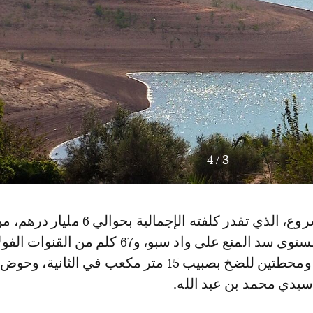
4
/
3
ويتكون هذا المشروع، الذي تقدر كلفته الإجمالية بح
لأخذ الماء على مستوى سد المنع على واد سبو، و67 كلم من القنوا
بقطر 3200 ملم، ومحطتين للضخ بصبيب 15 متر مكعب في الثاني
سيدي محمد بن عبد الله.