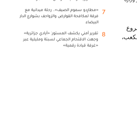
«مطارِدو سموم الصيف».. رحلة ميدانية مع
7
فرقة لمكافحة القوارض والزواحف بشوارع الدار
البيضاء
تقرير أمني يكشف المستور: «أيادي جزائرية»
8
د من 20 مليون متر مكعب،
وجهت الاقتحام الجماعي لسبتة ومليلية عبر
«غرفة قيادة رقمية»