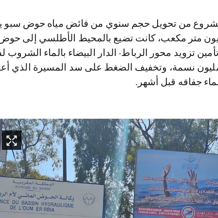
شروع من تحويل حجم سنوي من فائض مياه حوض سبو يت
350 و400 مليون متر مكعب، كانت تضيع بالمحيط الأطلسي إلى حوض
مين تزويد محور الرباط- الدار البيضاء بالماء الشروب ل
در بحوالي 12 مليون نسمة، وتخفيف الضغط على سد المسيرة الذي أ
لماء جفافه قبل أشهر.