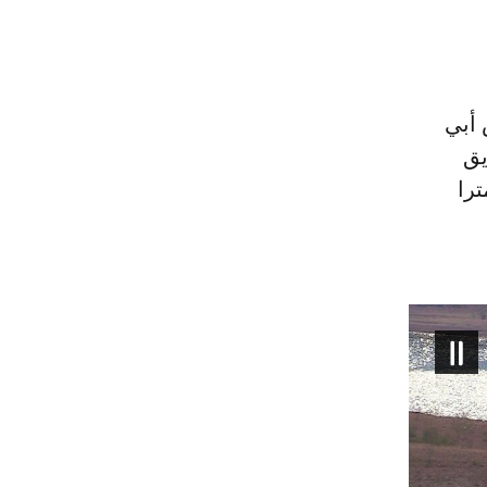
 أبي
طريق
 على بعد حوالي 20 كيلومترا