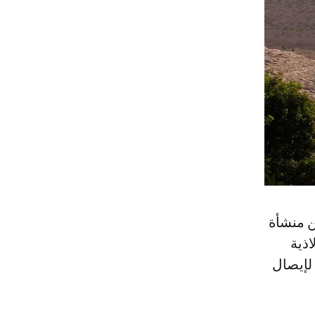
والي 6 مليار درهم، من منشأة
ت الفولاذية
ة، وحوض لإيصال