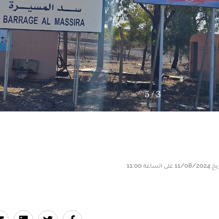
5
/
3