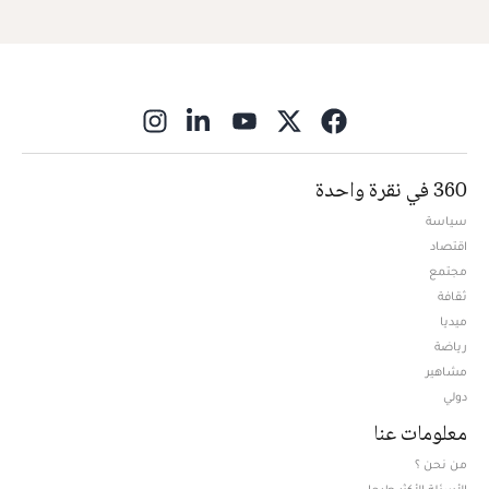
ns in new window
360 في نقرة واحدة
سياسة
اقتصاد
مجتمع
ثقافة
ميديا
Opens in new window
رياضة
مشاهير
دولي
معلومات عنا
من نحن ؟