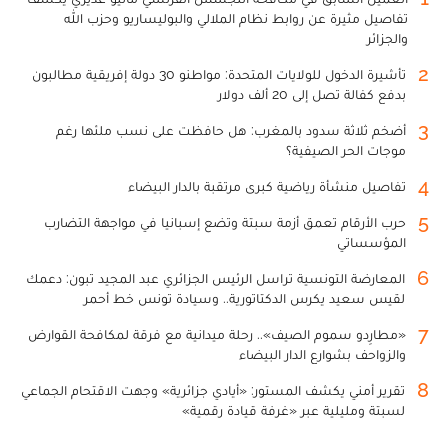
تفاصيل مثيرة عن روابط نظام الملالي والبوليساريو وحزب الله
والجزائر
2
تأشيرة الدخول للولايات المتحدة: مواطنو 30 دولة إفريقية مطالبون
بدفع كفالة تصل إلى 20 ألف دولار
3
أضخم ثلاثة سدود بالمغرب: هل حافظت على نسب ملئها رغم
موجات الحر الصيفية؟
4
تفاصيل منشأة رياضية كبرى مرتقبة بالدار البيضاء
5
حرب الأرقام تعمق أزمة سبتة وتضع إسبانيا في مواجهة التضارب
المؤسساتي
6
المعارضة التونسية تراسل الرئيس الجزائري عبد المجيد تبون: دعمك
لقيس سعيد يكرس الدكتاتورية.. وسيادة تونس خط أحمر
7
«مطارِدو سموم الصيف».. رحلة ميدانية مع فرقة لمكافحة القوارض
والزواحف بشوارع الدار البيضاء
8
تقرير أمني يكشف المستور: «أيادي جزائرية» وجهت الاقتحام الجماعي
لسبتة ومليلية عبر «غرفة قيادة رقمية»