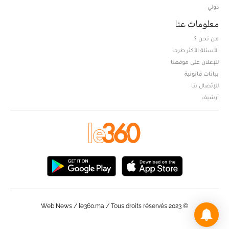
دولي
معلومات عنا
من نحن ؟
الأسئلة الأكثر طرحا
للإعلان على موقعنا
بيانات قانونية
للإتصال بنا
أرشيف
© Web News / le360.ma / Tous droits réservés 2023