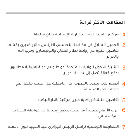
المقالات الأكثر قراءة
1
«نوكليو ناسيونال».. النيونازية الإسبانية تخلع قناعها
2
العميل السابق في مكافحة التجسس الفرنسي ماثيو غديري يكشف
تفاصيل مثيرة عن روابط نظام الملالي والبوليساريو وحزب الله
والجزائر
3
تأشيرة الدخول للولايات المتحدة: مواطنو 30 دولة إفريقية مطالبون
بدفع كفالة تصل إلى 20 ألف دولار
4
أضخم ثلاثة سدود بالمغرب: هل حافظت على نسب ملئها رغم
موجات الحر الصيفية؟
5
تفاصيل منشأة رياضية كبرى مرتقبة بالدار البيضاء
6
حرب الأرقام تعمق أزمة سبتة وتضع إسبانيا في مواجهة التضارب
المؤسساتي
7
المعارضة التونسية تراسل الرئيس الجزائري عبد المجيد تبون: دعمك