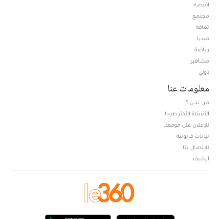
اقتصاد
مجتمع
ثقافة
ميديا
Opens in new window
رياضة
مشاهير
دولي
معلومات عنا
من نحن ؟
الأسئلة الأكثر طرحا
للإعلان على موقعنا
بيانات قانونية
للإتصال بنا
أرشيف