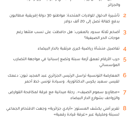
والجزائر
2
تأشيرة الدخول للولايات المتحدة: مواطنو 30 دولة إفريقية مطالبون
بدفع كفالة تصل إلى 20 ألف دولار
3
أضخم ثلاثة سدود بالمغرب: هل حافظت على نسب ملئها رغم
موجات الحر الصيفية؟
4
تفاصيل منشأة رياضية كبرى مرتقبة بالدار البيضاء
5
حرب الأرقام تعمق أزمة سبتة وتضع إسبانيا في مواجهة التضارب
المؤسساتي
6
المعارضة التونسية تراسل الرئيس الجزائري عبد المجيد تبون: دعمك
لقيس سعيد يكرس الدكتاتورية.. وسيادة تونس خط أحمر
7
«مطارِدو سموم الصيف».. رحلة ميدانية مع فرقة لمكافحة القوارض
والزواحف بشوارع الدار البيضاء
8
تقرير أمني يكشف المستور: «أيادي جزائرية» وجهت الاقتحام الجماعي
لسبتة ومليلية عبر «غرفة قيادة رقمية»