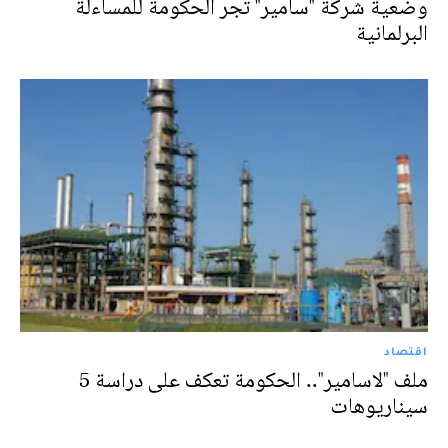
وضعية شركة "سامير" تجر الحكومة للمساءلة
البرلمانية
اقتصاد
ملف "لاسامير".. الحكومة تعكف على دراسة 5
سيناريوهات