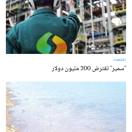
اقتصاد
''سمير'' تقترض 200 مليون دولار