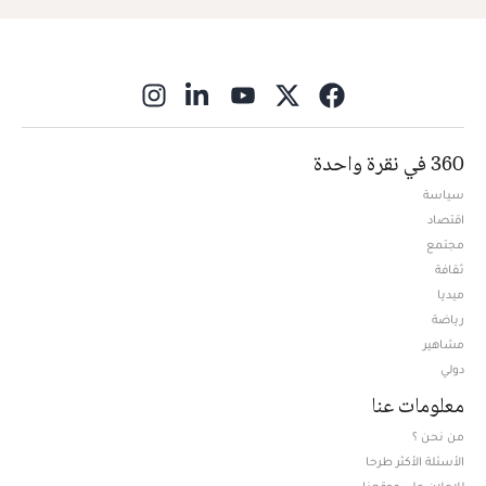
ns in new window
360 في نقرة واحدة
سياسة
اقتصاد
مجتمع
ثقافة
ميديا
Opens in new window
رياضة
مشاهير
دولي
معلومات عنا
من نحن ؟
الأسئلة الأكثر طرحا