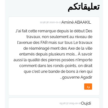
تعليقاتكم
Aminé ABAAKIL
2020-01-27 22:58:38
J'ai fait cette remarque depuis le début Des
travaux, non seulement au niveau de
l'avenue des FAR mais sur tous Le travaux
de réaménagé ment des Axe de la ville
entamés depuis plusieurs mois... À savoir
aussi la qualité des pierres posées n'importe
comment dans les ronds-points, on dirait
que c'est une bande de bons à rien qui
gouverne Agadir...
رد
Oujdi
2019-10-16 09:26:37