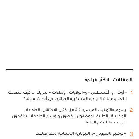
المقالات الأكثر قراءة
1
«أوت» و«أغسطس» و«الولايات» ونداءات «الحريك».. كيف فضحت
اللغة بصمات الأجهزة العسكرية الجزائرية في أحداث سبتة؟
2
رسوم «التوقيت الميسر» تشعل فتيل الاحتقان بالجامعات
المغربية.. الطلبة الموظفون يرفضون ورؤساء الجامعات يدافعون
عن استقلاليتهم المالية
3
«نوكليو ناسيونال».. النيونازية الإسبانية تخلع قناعها