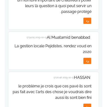
un nombre important de chauffeurs poser
leurs là question à quoi peut servir un
passage protégé.
رد
Al Muatamid benabbad
2019-10-13 17:54:05
La gestion locale Pejidistes, rendez voud en
2020
رد
HASSAN
2019-10-13 17:20:48
le problème je crois que ces pavé ils sont
pas fait avec l'arts des chose je voudrais dire
aussi ils sont bien fini
رد