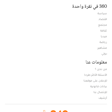
360 في نقرة واحدة
سياسة
اقتصاد
مجتمع
ثقافة
ميديا
Opens in new window
رياضة
مشاهير
دولي
معلومات عنا
من نحن ؟
الأسئلة الأكثر طرحا
للإعلان على موقعنا
بيانات قانونية
للإتصال بنا
أرشيف