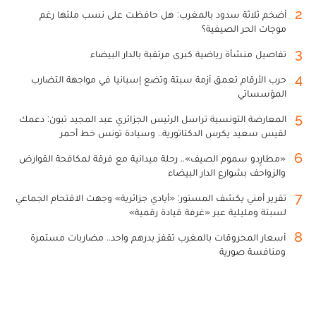
2
أضخم ثلاثة سدود بالمغرب: هل حافظت على نسب ملئها رغم
موجات الحر الصيفية؟
3
تفاصيل منشأة رياضية كبرى مرتقبة بالدار البيضاء
4
حرب الأرقام تعمق أزمة سبتة وتضع إسبانيا في مواجهة التضارب
المؤسساتي
5
المعارضة التونسية تراسل الرئيس الجزائري عبد المجيد تبون: دعمك
لقيس سعيد يكرس الدكتاتورية.. وسيادة تونس خط أحمر
6
«مطارِدو سموم الصيف».. رحلة ميدانية مع فرقة لمكافحة القوارض
والزواحف بشوارع الدار البيضاء
7
تقرير أمني يكشف المستور: «أيادي جزائرية» وجهت الاقتحام الجماعي
لسبتة ومليلية عبر «غرفة قيادة رقمية»
8
أسعار المحروقات بالمغرب تقفز بدرهم واحد.. مضاربات مستمرة
ومنافسة صورية