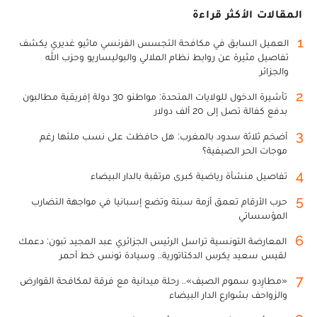
المقالات الأكثر قراءة
1
العميل السابق في مكافحة التجسس الفرنسي ماثيو غديري يكشف
تفاصيل مثيرة عن روابط نظام الملالي والبوليساريو وحزب الله
والجزائر
2
تأشيرة الدخول للولايات المتحدة: مواطنو 30 دولة إفريقية مطالبون
بدفع كفالة تصل إلى 20 ألف دولار
3
أضخم ثلاثة سدود بالمغرب: هل حافظت على نسب ملئها رغم
موجات الحر الصيفية؟
4
تفاصيل منشأة رياضية كبرى مرتقبة بالدار البيضاء
5
حرب الأرقام تعمق أزمة سبتة وتضع إسبانيا في مواجهة التضارب
المؤسساتي
6
المعارضة التونسية تراسل الرئيس الجزائري عبد المجيد تبون: دعمك
لقيس سعيد يكرس الدكتاتورية.. وسيادة تونس خط أحمر
7
«مطارِدو سموم الصيف».. رحلة ميدانية مع فرقة لمكافحة القوارض
والزواحف بشوارع الدار البيضاء