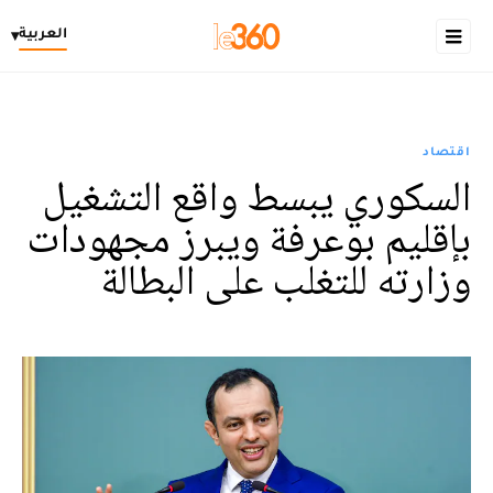
العربية
▾
اقتصاد
السكوري يبسط واقع التشغيل
بإقليم بوعرفة ويبرز مجهودات
وزارته للتغلب على البطالة