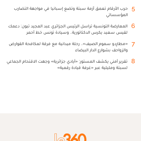
5
حرب الأرقام تعمق أزمة سبتة وتضع إسبانيا في مواجهة التضارب
المؤسساتي
6
المعارضة التونسية تراسل الرئيس الجزائري عبد المجيد تبون: دعمك
لقيس سعيد يكرس الدكتاتورية.. وسيادة تونس خط أحمر
7
«مطارِدو سموم الصيف».. رحلة ميدانية مع فرقة لمكافحة القوارض
والزواحف بشوارع الدار البيضاء
8
تقرير أمني يكشف المستور: «أيادي جزائرية» وجهت الاقتحام الجماعي
لسبتة ومليلية عبر «غرفة قيادة رقمية»