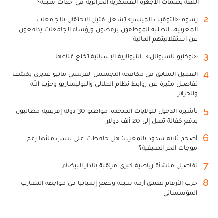
اللغة بصمات الأجهزة العسكرية الجزائرية في أحداث سبتة؟
2
رسوم «التوقيت الميسر» تشعل فتيل الاحتقان بالجامعات
المغربية.. الطلبة الموظفون يرفضون ورؤساء الجامعات يدافعون
عن استقلاليتهم المالية
3
«نوكليو ناسيونال».. النيونازية الإسبانية تخلع قناعها
4
العميل السابق في مكافحة التجسس الفرنسي ماثيو غديري يكشف
تفاصيل مثيرة عن روابط نظام الملالي والبوليساريو وحزب الله
والجزائر
5
تأشيرة الدخول للولايات المتحدة: مواطنو 30 دولة إفريقية مطالبون
بدفع كفالة تصل إلى 20 ألف دولار
6
أضخم ثلاثة سدود بالمغرب: هل حافظت على نسب ملئها رغم
موجات الحر الصيفية؟
7
تفاصيل منشأة رياضية كبرى مرتقبة بالدار البيضاء
8
حرب الأرقام تعمق أزمة سبتة وتضع إسبانيا في مواجهة التضارب
المؤسساتي