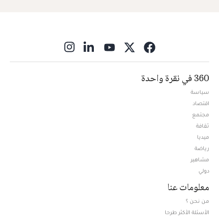
ns in new window
360 في نقرة واحدة
سياسة
اقتصاد
مجتمع
ثقافة
ميديا
Opens in new window
رياضة
مشاهير
دولي
معلومات عنا
من نحن ؟
الأسئلة الأكثر طرحا