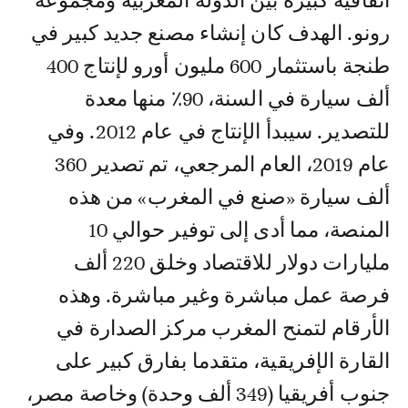
اتفاقية كبيرة بين الدولة المغربية ومجموعة
رونو. الهدف كان إنشاء مصنع جديد كبير في
طنجة باستثمار 600 مليون أورو لإنتاج 400
ألف سيارة في السنة، 90٪ منها معدة
للتصدير. سيبدأ الإنتاج في عام 2012. وفي
عام 2019، العام المرجعي، تم تصدير 360
ألف سيارة «صنع في المغرب» من هذه
المنصة، مما أدى إلى توفير حوالي 10
مليارات دولار للاقتصاد وخلق 220 ألف
فرصة عمل مباشرة وغير مباشرة. وهذه
الأرقام لتمنح المغرب مركز الصدارة في
القارة الإفريقية، متقدما بفارق كبير على
جنوب أفريقيا (349 ألف وحدة) وخاصة مصر،