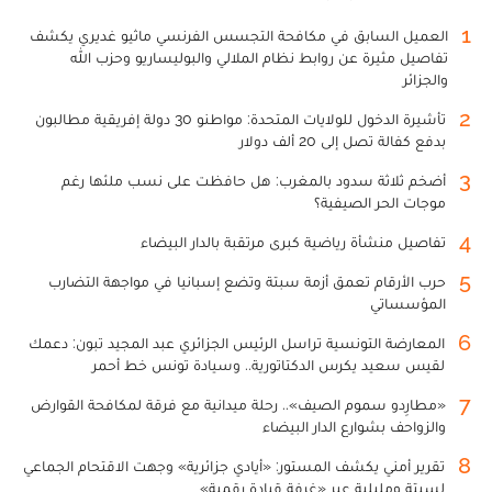
1
العميل السابق في مكافحة التجسس الفرنسي ماثيو غديري يكشف
تفاصيل مثيرة عن روابط نظام الملالي والبوليساريو وحزب الله
والجزائر
2
تأشيرة الدخول للولايات المتحدة: مواطنو 30 دولة إفريقية مطالبون
بدفع كفالة تصل إلى 20 ألف دولار
3
أضخم ثلاثة سدود بالمغرب: هل حافظت على نسب ملئها رغم
موجات الحر الصيفية؟
4
تفاصيل منشأة رياضية كبرى مرتقبة بالدار البيضاء
5
حرب الأرقام تعمق أزمة سبتة وتضع إسبانيا في مواجهة التضارب
المؤسساتي
6
المعارضة التونسية تراسل الرئيس الجزائري عبد المجيد تبون: دعمك
لقيس سعيد يكرس الدكتاتورية.. وسيادة تونس خط أحمر
7
«مطارِدو سموم الصيف».. رحلة ميدانية مع فرقة لمكافحة القوارض
والزواحف بشوارع الدار البيضاء
8
تقرير أمني يكشف المستور: «أيادي جزائرية» وجهت الاقتحام الجماعي
لسبتة ومليلية عبر «غرفة قيادة رقمية»