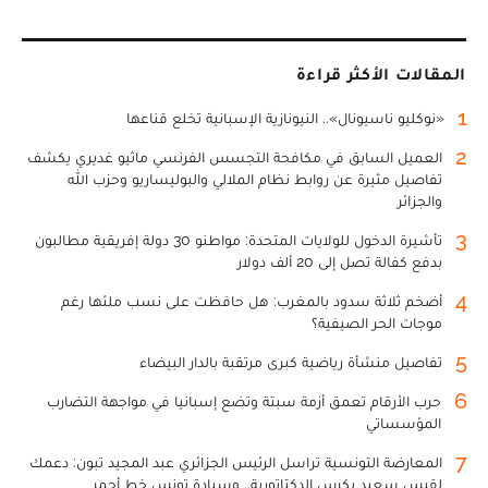
المقالات الأكثر قراءة
1
«نوكليو ناسيونال».. النيونازية الإسبانية تخلع قناعها
2
العميل السابق في مكافحة التجسس الفرنسي ماثيو غديري يكشف
تفاصيل مثيرة عن روابط نظام الملالي والبوليساريو وحزب الله
والجزائر
3
تأشيرة الدخول للولايات المتحدة: مواطنو 30 دولة إفريقية مطالبون
بدفع كفالة تصل إلى 20 ألف دولار
4
أضخم ثلاثة سدود بالمغرب: هل حافظت على نسب ملئها رغم
موجات الحر الصيفية؟
5
تفاصيل منشأة رياضية كبرى مرتقبة بالدار البيضاء
6
حرب الأرقام تعمق أزمة سبتة وتضع إسبانيا في مواجهة التضارب
المؤسساتي
7
المعارضة التونسية تراسل الرئيس الجزائري عبد المجيد تبون: دعمك
لقيس سعيد يكرس الدكتاتورية.. وسيادة تونس خط أحمر