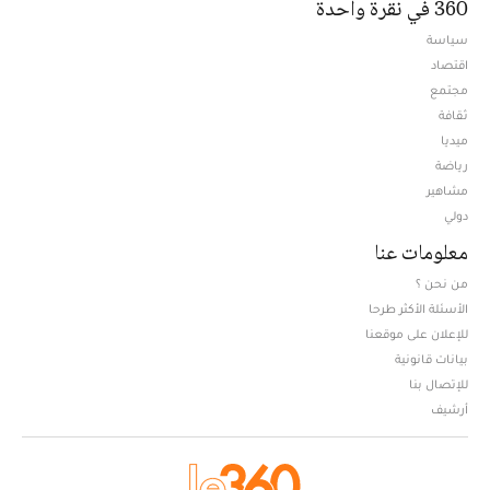
360 في نقرة واحدة
سياسة
اقتصاد
مجتمع
ثقافة
ميديا
Opens in new window
رياضة
مشاهير
دولي
معلومات عنا
من نحن ؟
الأسئلة الأكثر طرحا
للإعلان على موقعنا
بيانات قانونية
للإتصال بنا
أرشيف