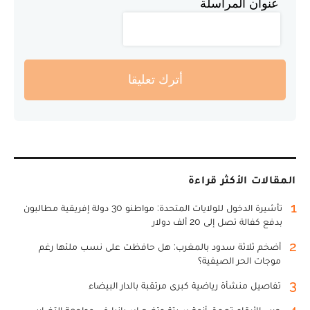
عنوان المراسلة
أترك تعليقا
المقالات الأكثر قراءة
1
تأشيرة الدخول للولايات المتحدة: مواطنو 30 دولة إفريقية مطالبون
بدفع كفالة تصل إلى 20 ألف دولار
2
أضخم ثلاثة سدود بالمغرب: هل حافظت على نسب ملئها رغم
موجات الحر الصيفية؟
3
تفاصيل منشأة رياضية كبرى مرتقبة بالدار البيضاء
4
حرب الأرقام تعمق أزمة سبتة وتضع إسبانيا في مواجهة التضارب