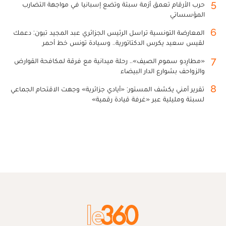
5
حرب الأرقام تعمق أزمة سبتة وتضع إسبانيا في مواجهة التضارب
المؤسساتي
6
المعارضة التونسية تراسل الرئيس الجزائري عبد المجيد تبون: دعمك
لقيس سعيد يكرس الدكتاتورية.. وسيادة تونس خط أحمر
7
«مطارِدو سموم الصيف».. رحلة ميدانية مع فرقة لمكافحة القوارض
والزواحف بشوارع الدار البيضاء
8
تقرير أمني يكشف المستور: «أيادي جزائرية» وجهت الاقتحام الجماعي
لسبتة ومليلية عبر «غرفة قيادة رقمية»