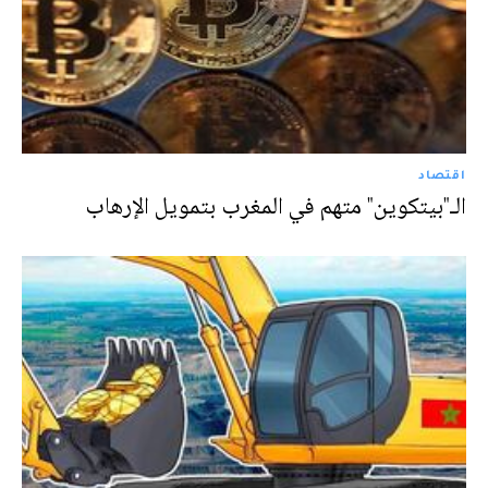
اقتصاد
الـ"بيتكوين" متهم في المغرب بتمويل الإرهاب