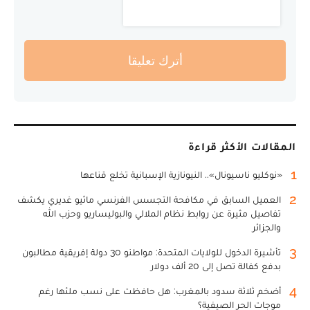
أترك تعليقا
المقالات الأكثر قراءة
1
«نوكليو ناسيونال».. النيونازية الإسبانية تخلع قناعها
2
العميل السابق في مكافحة التجسس الفرنسي ماثيو غديري يكشف
تفاصيل مثيرة عن روابط نظام الملالي والبوليساريو وحزب الله
والجزائر
3
تأشيرة الدخول للولايات المتحدة: مواطنو 30 دولة إفريقية مطالبون
بدفع كفالة تصل إلى 20 ألف دولار
4
أضخم ثلاثة سدود بالمغرب: هل حافظت على نسب ملئها رغم
موجات الحر الصيفية؟