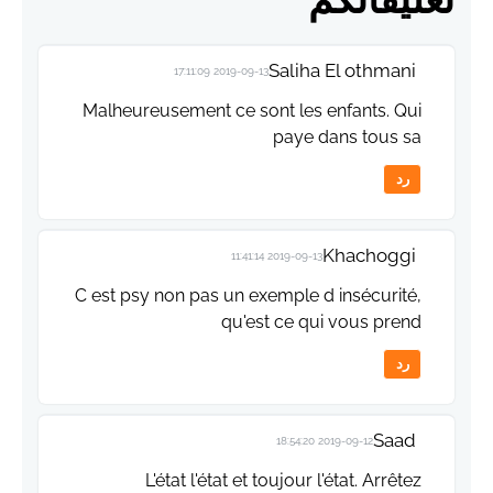
Saliha El othmani
2019-09-13 17:11:09
Malheureusement ce sont les enfants. Qui
paye dans tous sa
رد
Khachoggi
2019-09-13 11:41:14
C est psy non pas un exemple d insécurité,
qu'est ce qui vous prend
رد
Saad
2019-09-12 18:54:20
L'état l'état et toujour l'état. Arrêtez