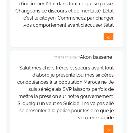
d'incriminer l'état dans tout ce qui se passe.
Changeons ce discours et de mentalité. L'état
c'est le citoyen. Commencez par changer
vos comportement avant d'accuser l'état.
رد
Akon basséne
2019-09-12 17:45:03
Salut mes chèrs frères et soeurs avant tout
d'abord je présente tou mes sincères
condoléances à la population Marocaine. Je
suis sénégalais SVP laissons parfois de
mettre la pression sur notre gouvernement.
Si quelqu'un veut se Suicidé li ne va pas allé
se présenter à la police pour les dire que je
veux me suicidé
رد