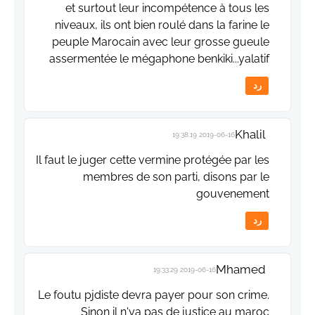
et surtout leur incompétence à tous les
niveaux, ils ont bien roulé dans la farine le
peuple Marocain avec leur grosse gueule
assermentée le mégaphone benkiki...yalatif
رد
Khalil
2019-06-16 19:38:19
Il faut le juger cette vermine protégée par les
membres de son parti, disons par le
gouvenement
رد
Mhamed
2019-06-16 19:33:29
Le foutu pjdiste devra payer pour son crime.
Sinon il n'ya pas de justice au maroc