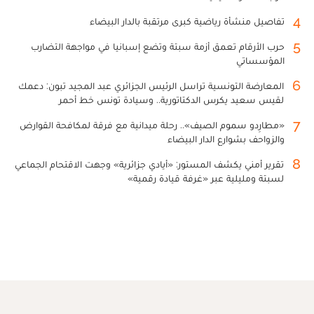
4
تفاصيل منشأة رياضية كبرى مرتقبة بالدار البيضاء
5
حرب الأرقام تعمق أزمة سبتة وتضع إسبانيا في مواجهة التضارب
المؤسساتي
6
المعارضة التونسية تراسل الرئيس الجزائري عبد المجيد تبون: دعمك
لقيس سعيد يكرس الدكتاتورية.. وسيادة تونس خط أحمر
7
«مطارِدو سموم الصيف».. رحلة ميدانية مع فرقة لمكافحة القوارض
والزواحف بشوارع الدار البيضاء
8
تقرير أمني يكشف المستور: «أيادي جزائرية» وجهت الاقتحام الجماعي
لسبتة ومليلية عبر «غرفة قيادة رقمية»