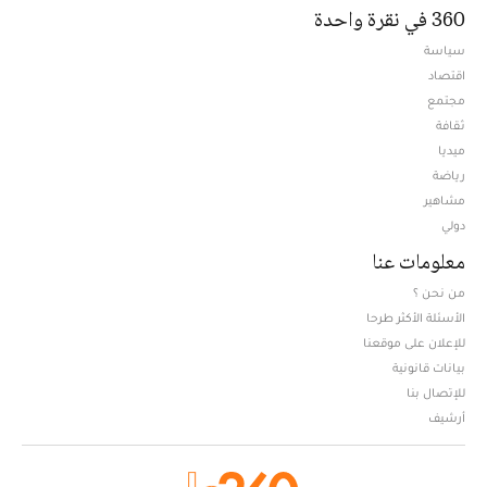
360 في نقرة واحدة
سياسة
اقتصاد
مجتمع
ثقافة
ميديا
Opens in new window
رياضة
مشاهير
دولي
معلومات عنا
من نحن ؟
الأسئلة الأكثر طرحا
للإعلان على موقعنا
بيانات قانونية
للإتصال بنا
أرشيف