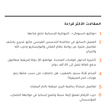
المقالات الأكثر قراءة
1
«نوكليو ناسيونال».. النيونازية الإسبانية تخلع قناعها
2
العميل السابق في مكافحة التجسس الفرنسي ماثيو غديري يكشف
تفاصيل مثيرة عن روابط نظام الملالي والبوليساريو وحزب الله
والجزائر
3
تأشيرة الدخول للولايات المتحدة: مواطنو 30 دولة إفريقية مطالبون
بدفع كفالة تصل إلى 20 ألف دولار
4
أضخم ثلاثة سدود بالمغرب: هل حافظت على نسب ملئها رغم
موجات الحر الصيفية؟
5
تفاصيل منشأة رياضية كبرى مرتقبة بالدار البيضاء
6
حرب الأرقام تعمق أزمة سبتة وتضع إسبانيا في مواجهة التضارب
المؤسساتي