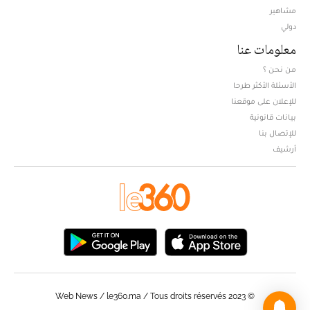
مشاهير
دولي
معلومات عنا
من نحن ؟
الأسئلة الأكثر طرحا
للإعلان على موقعنا
بيانات قانونية
للإتصال بنا
أرشيف
© Web News / le360.ma / Tous droits réservés 2023