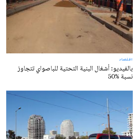
اقتصاد
بالفيديو: أشغال البنية التحتية للباصواي تتجاوز
نسبة %50