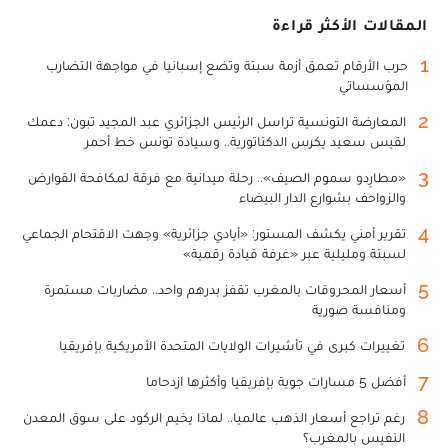
المقالات الأكثر قراءة
1
حرب الأرقام تعمق أزمة سبتة وتضع إسبانيا في مواجهة التضارب
المؤسساتي
2
المعارضة التونسية تراسل الرئيس الجزائري عبد المجيد تبون: دعمك
لقيس سعيد يكرس الدكتاتورية.. وسيادة تونس خط أحمر
3
«مطارِدو سموم الصيف».. رحلة ميدانية مع فرقة لمكافحة القوارض
والزواحف بشوارع الدار البيضاء
4
تقرير أمني يكشف المستور: «أيادي جزائرية» وجهت الاقتحام الجماعي
لسبتة ومليلية عبر «غرفة قيادة رقمية»
5
أسعار المحروقات بالمغرب تقفز بدرهم واحد.. مضاربات مستمرة
ومنافسة صورية
6
تغييرات كبرى في تأشيرات الولايات المتحدة الأمريكية بإفريقيا
7
أفضل 5 مسارات جوية بإفريقيا وأكثرها ازدحاما
8
رغم تراجع أسعار الذهب عالميا.. لماذا يخيم الركود على سوق المعدن
النفيس بالمغرب؟