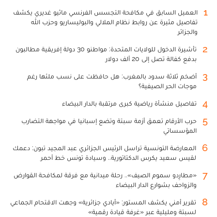
1
العميل السابق في مكافحة التجسس الفرنسي ماثيو غديري يكشف
تفاصيل مثيرة عن روابط نظام الملالي والبوليساريو وحزب الله
والجزائر
2
تأشيرة الدخول للولايات المتحدة: مواطنو 30 دولة إفريقية مطالبون
بدفع كفالة تصل إلى 20 ألف دولار
3
أضخم ثلاثة سدود بالمغرب: هل حافظت على نسب ملئها رغم
موجات الحر الصيفية؟
4
تفاصيل منشأة رياضية كبرى مرتقبة بالدار البيضاء
5
حرب الأرقام تعمق أزمة سبتة وتضع إسبانيا في مواجهة التضارب
المؤسساتي
6
المعارضة التونسية تراسل الرئيس الجزائري عبد المجيد تبون: دعمك
لقيس سعيد يكرس الدكتاتورية.. وسيادة تونس خط أحمر
7
«مطارِدو سموم الصيف».. رحلة ميدانية مع فرقة لمكافحة القوارض
والزواحف بشوارع الدار البيضاء
8
تقرير أمني يكشف المستور: «أيادي جزائرية» وجهت الاقتحام الجماعي
لسبتة ومليلية عبر «غرفة قيادة رقمية»