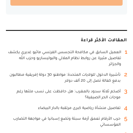
المقالات الأكثر قراءة
1
العميل السابق في مكافحة التجسس الفرنسي ماثيو غديري يكشف
تفاصيل مثيرة عن روابط نظام الملالي والبوليساريو وحزب الله
والجزائر
2
تأشيرة الدخول للولايات المتحدة: مواطنو 30 دولة إفريقية مطالبون
بدفع كفالة تصل إلى 20 ألف دولار
3
أضخم ثلاثة سدود بالمغرب: هل حافظت على نسب ملئها رغم
موجات الحر الصيفية؟
4
تفاصيل منشأة رياضية كبرى مرتقبة بالدار البيضاء
5
حرب الأرقام تعمق أزمة سبتة وتضع إسبانيا في مواجهة التضارب
المؤسساتي