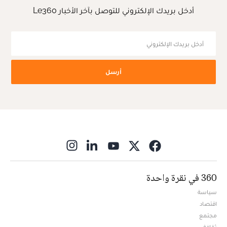
أدخل بريدك الإلكتروني للتوصل بآخر الأخبار Le360
أرسل
ns in new window
360 في نقرة واحدة
سياسة
اقتصاد
مجتمع
ثقافة