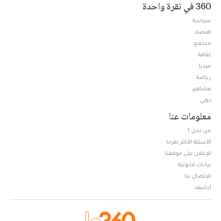
360 في نقرة واحدة
سياسة
اقتصاد
مجتمع
ثقافة
ميديا
Opens in new window
رياضة
مشاهير
دولي
معلومات عنا
من نحن ؟
الأسئلة الأكثر طرحا
للإعلان على موقعنا
بيانات قانونية
للإتصال بنا
أرشيف