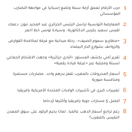
1
حرب الأرقام تعمق أزمة سبتة وتضع إسبانيا في مواجهة التضارب
المؤسساتي
2
المعارضة التونسية تراسل الرئيس الجزائري عبد المجيد تبون: دعمك
لقيس سعيد يكرس الدكتاتورية.. وسيادة تونس خط أحمر
3
«مطارِدو سموم الصيف».. رحلة ميدانية مع فرقة لمكافحة القوارض
والزواحف بشوارع الدار البيضاء
4
تقرير أمني يكشف المستور: «أيادي جزائرية» وجهت الاقتحام الجماعي
لسبتة ومليلية عبر «غرفة قيادة رقمية»
5
أسعار المحروقات بالمغرب تقفز بدرهم واحد.. مضاربات مستمرة
ومنافسة صورية
6
تغييرات كبرى في تأشيرات الولايات المتحدة الأمريكية بإفريقيا
7
أفضل 5 مسارات جوية بإفريقيا وأكثرها ازدحاما
8
رغم تراجع أسعار الذهب عالميا.. لماذا يخيم الركود على سوق المعدن
النفيس بالمغرب؟