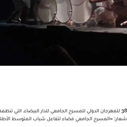
انطلقت، يوم السبت 4 يوليوز 2026، فعاليات الدورة الـ38 للمهرجان الدولي للمسرح الجامعي للدار البيضاء، التي 
تحت شعار: «المسرح الجامعي فضاء لتفاعل شباب المتوسط الأط