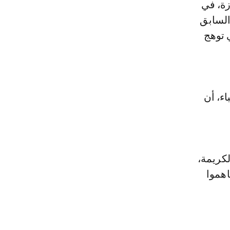
زة، في
السابق
 توهج
اء، أن
لكريمة،
اهموا