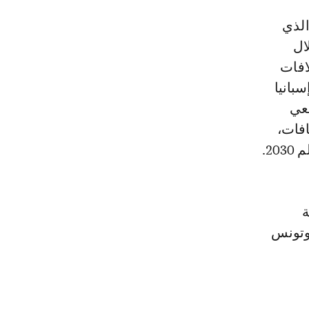
الذي
ال
افات
بانيا
معي
افات،
2.
ة
ر وتونس