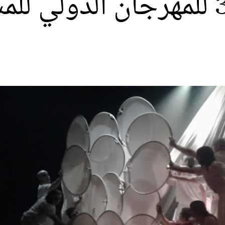
انطلاق الدورة الـ38 للمهرجان ال