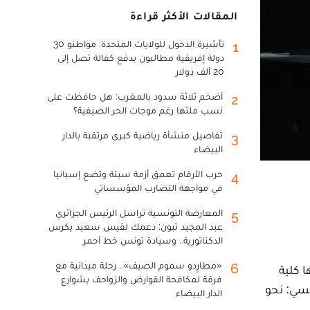
المقالات الأكثر قراءة
تأشيرة الدخول للولايات المتحدة: مواطنو 30
1
دولة إفريقية مطالبون بدفع كفالة تصل إلى
20 ألف دولار
أضخم ثلاثة سدود بالمغرب: هل حافظت على
2
نسب ملئها رغم موجات الحر الصيفية؟
تفاصيل منشأة رياضية كبرى مرتقبة بالدار
3
البيضاء
حرب الأرقام تعمق أزمة سبتة وتضع إسبانيا
4
في مواجهة التضارب المؤسساتي
المعارضة التونسية تراسل الرئيس الجزائري
5
عبد المجيد تبون: دعمك لقيس سعيد يكرس
الدكتاتورية.. وسيادة تونس خط أحمر
«مطارِدو سموم الصيف».. رحلة ميدانية مع
6
تنظمها كلية
فرقة لمكافحة القوارض والزواحف بشوارع
لسي: نحو
الدار البيضاء