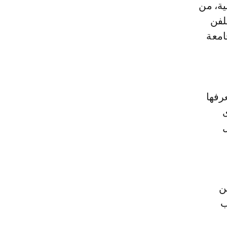
ة، من
للفن
امعة
رفها
ى
ل
ن
ب