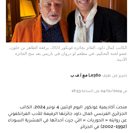
الكاتب كمال داود، الفائز بجائزة غونكور 2024، برفقة الطاهر بن جلون،
عضو لجنة التحكيم، في مطعم لو دروان في باريس بعد منح الجائزة
الأدبية.
تحرير من طرف
Le360 مع أ.ف.ب
في 04/11/2024 على الساعة 16:53
منحت أكاديمية غونكور، اليوم الإثنين 4 نونبر 2024، الكاتب
الجزائري الفرنسي كمال داود جائزتها الرفيعة للأدب الفرانكفوني
عن روايته « الحوريات » التي جرت أحداثها في العشرية السوداء
(1992-2002) في الجزائر.