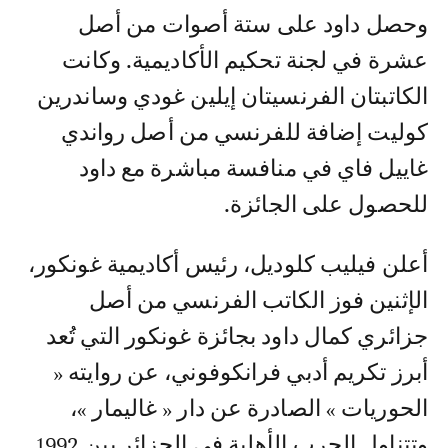
وحصل داود على ستة أصوات من أصل
عشرة في لجنة تحكيم الأكاديمية. وكانت
الكاتبتان الفرنسيتان إيلين غودي وساندرين
كوليت إضافة للفرنسي من أصل رواندي
غاييل فاي في منافسة مباشرة مع داود
للحصول على الجائزة.
أعلن فيليب كلوديل، رئيس أكاديمية غونكور،
الإثنين فوز الكاتب الفرنسي من أصل
جزائري كمال داود بجائزة غونكور التي تُعد
أبرز تكريم أدبي فرانكوفوني، عن روايته «
الحوريات » الصادرة عن دار « غاليمار »،
وتتناول الحرب الأهلية في الجزائر بين 1992