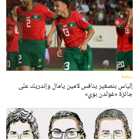
رياضة
إلياس بنصغير ينافس لامين يامال وإندريك على
جائزة «غولدن بوي»