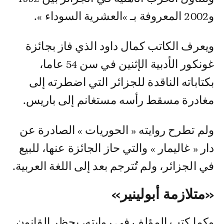
و2002 المعروفة بـ »العشرية السوداء ».
ويعرف الكاتب كمال داود الذي فاز بجائزة
غونكور الأدبية الإثنين في سن 54 عاما،
بكتاباته الناقدة للجزائر التي اضطرته إلى
مغادرة مسقط رأسه مستغانم إلى باريس.
ولم تطرح روايته « الحوريات » الصادرة عن
دار « غاليمار » والتي حاز الجائزة عنها، للبيع
في الجزائر، ولم تُترجم بعد إلى اللغة العربية.
«متلازمة أبولينير»
وكما كتب المؤلف في روايته، يحظر القانون