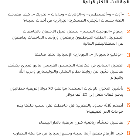
المقالات الأكثر قراءة
1
«أوت» و«أغسطس» و«الولايات» ونداءات «الحريك».. كيف فضحت
اللغة بصمات الأجهزة العسكرية الجزائرية في أحداث سبتة؟
2
رسوم «التوقيت الميسر» تشعل فتيل الاحتقان بالجامعات
المغربية.. الطلبة الموظفون يرفضون ورؤساء الجامعات يدافعون
عن استقلاليتهم المالية
3
«نوكليو ناسيونال».. النيونازية الإسبانية تخلع قناعها
4
العميل السابق في مكافحة التجسس الفرنسي ماثيو غديري يكشف
تفاصيل مثيرة عن روابط نظام الملالي والبوليساريو وحزب الله
والجزائر
5
تأشيرة الدخول للولايات المتحدة: مواطنو 30 دولة إفريقية مطالبون
بدفع كفالة تصل إلى 20 ألف دولار
6
أضخم ثلاثة سدود بالمغرب: هل حافظت على نسب ملئها رغم
موجات الحر الصيفية؟
7
تفاصيل منشأة رياضية كبرى مرتقبة بالدار البيضاء
8
حرب الأرقام تعمق أزمة سبتة وتضع إسبانيا في مواجهة التضارب