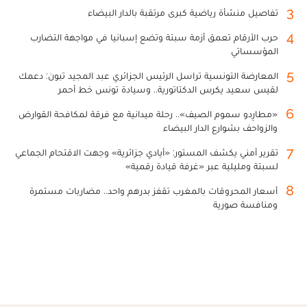
3
تفاصيل منشأة رياضية كبرى مرتقبة بالدار البيضاء
4
حرب الأرقام تعمق أزمة سبتة وتضع إسبانيا في مواجهة التضارب
المؤسساتي
5
المعارضة التونسية تراسل الرئيس الجزائري عبد المجيد تبون: دعمك
لقيس سعيد يكرس الدكتاتورية.. وسيادة تونس خط أحمر
6
«مطارِدو سموم الصيف».. رحلة ميدانية مع فرقة لمكافحة القوارض
والزواحف بشوارع الدار البيضاء
7
تقرير أمني يكشف المستور: «أيادي جزائرية» وجهت الاقتحام الجماعي
لسبتة ومليلية عبر «غرفة قيادة رقمية»
8
أسعار المحروقات بالمغرب تقفز بدرهم واحد.. مضاربات مستمرة
ومنافسة صورية