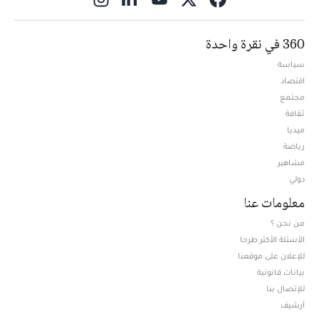
360 في نقرة واحدة
سياسة
اقتصاد
مجتمع
ثقافة
ميديا
Opens in new window
رياضة
مشاهير
دولي
معلومات عنا
من نحن ؟
الأسئلة الأكثر طرحا
للإعلان على موقعنا
بيانات قانونية
للإتصال بنا
أرشيف