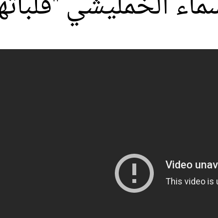
سماء الخمليشي "قلباتها