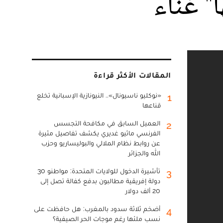
" غناء
المقالات الأكثر قراءة
«نوكليو ناسيونال».. النيونازية الإسبانية تخلع
1
قناعها
العميل السابق في مكافحة التجسس
2
الفرنسي ماثيو غديري يكشف تفاصيل مثيرة
عن روابط نظام الملالي والبوليساريو وحزب
الله والجزائر
تأشيرة الدخول للولايات المتحدة: مواطنو 30
3
دولة إفريقية مطالبون بدفع كفالة تصل إلى
20 ألف دولار
أضخم ثلاثة سدود بالمغرب: هل حافظت على
4
نسب ملئها رغم موجات الحر الصيفية؟