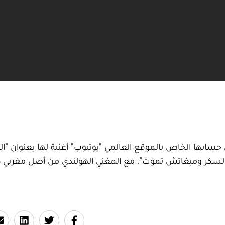
سابها الخاص بالموقع العالمي "يوتيوب" أغنية لها بعنوان "الد
 والسكر ومبغاتش تموت"، مع المغني الهولندي من أصل مغربي كر