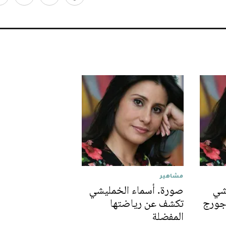
مشاهير
شي
صورة. أسماء الخمليشي
جورج
تكشف عن رياضتها
المفضلة