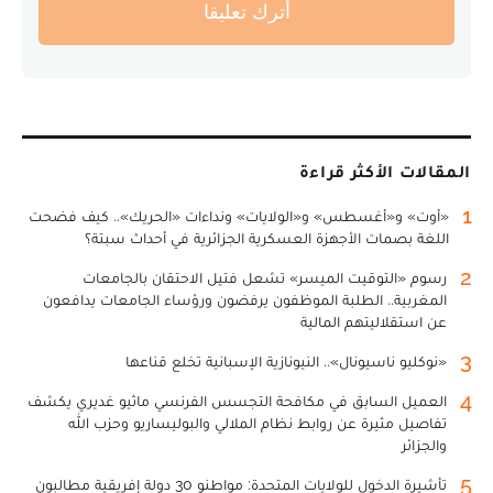
أترك تعليقا
المقالات الأكثر قراءة
1
«أوت» و«أغسطس» و«الولايات» ونداءات «الحريك».. كيف فضحت
اللغة بصمات الأجهزة العسكرية الجزائرية في أحداث سبتة؟
2
رسوم «التوقيت الميسر» تشعل فتيل الاحتقان بالجامعات
المغربية.. الطلبة الموظفون يرفضون ورؤساء الجامعات يدافعون
عن استقلاليتهم المالية
3
«نوكليو ناسيونال».. النيونازية الإسبانية تخلع قناعها
4
العميل السابق في مكافحة التجسس الفرنسي ماثيو غديري يكشف
تفاصيل مثيرة عن روابط نظام الملالي والبوليساريو وحزب الله
والجزائر
5
تأشيرة الدخول للولايات المتحدة: مواطنو 30 دولة إفريقية مطالبون