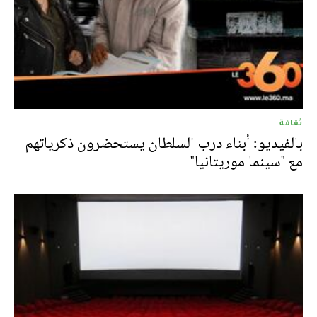
ثقافة
بالفيديو: أبناء درب السلطان يستحضرون ذكرياتهم
مع "سينما موريتانيا"