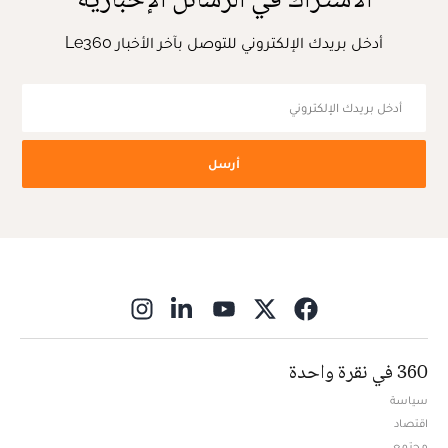
أدخل بريدك الإلكتروني للتوصل بآخر الأخبار Le360
أرسل
ns in new window
360 في نقرة واحدة
سياسة
اقتصاد
مجتمع