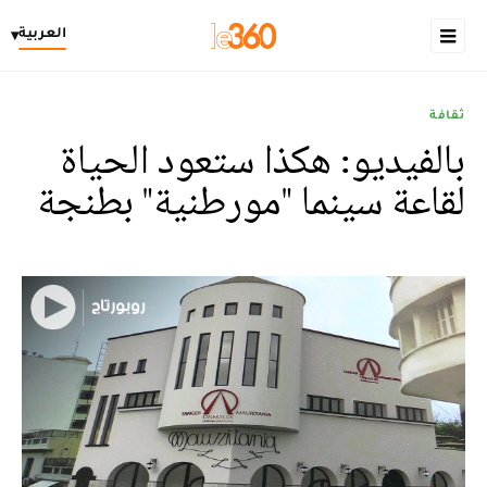
العربية
▾
ثقافة
بالفيديو: هكذا ستعود الحياة
لقاعة سينما "مورطنية" بطنجة