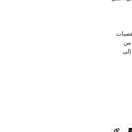
لقصبات
 من
إلى