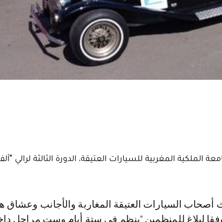
لملكية المغربية للسيارات العتيقة، الدورة الثالثة لرالي "ألف
فقا لبلاغ للمنظمين "ينظم في ستة أيام وست مراحل دا