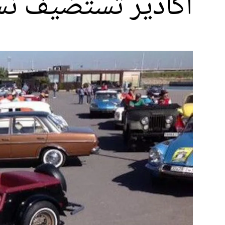
أكادير تستضيف نسخ